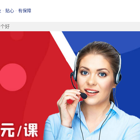
业 · 贴心 · 有保障
哪个好