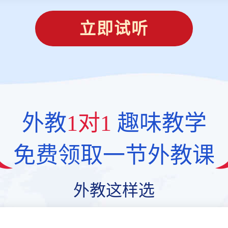
立即试听
外教
1对1
趣味教学
免费领取一节外教课
外教这样选