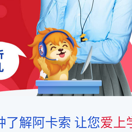
钟了解阿卡索
让您
爱上