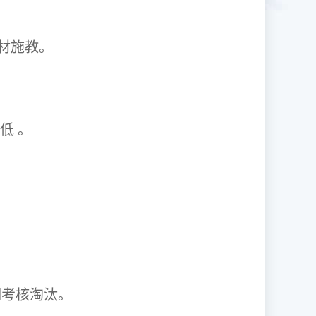
1因材施教。
取率低 。
资格证。
期考核淘汰。