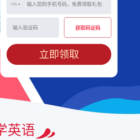
+86
获取码证码
立即领取
学英语