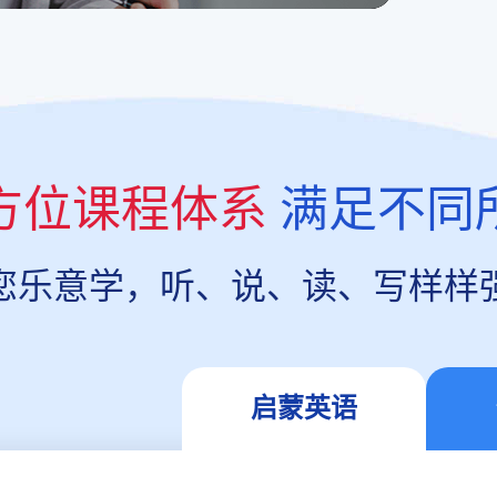
方位课程体系
满足不同
您乐意学，听、说、读、写样样
启蒙英语