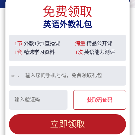
免费领取
英语外教礼包
1节
外教1对1直播课
海量
精品公开课
1套
精选学习资料
1次
英语能力测评
+86
获取码证码
立即领取