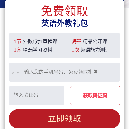
免费领取
英语外教礼包
1节
外教1对1直播课
海量
精品公开课
1套
精选学习资料
1次
英语能力测评
+86
获取码证码
立即领取