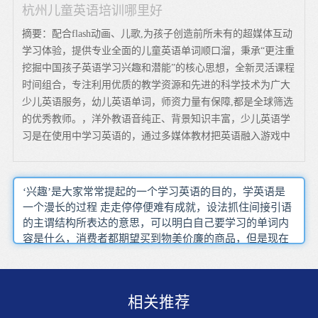
杭州儿童英语培训哪里好
摘要：配合flash动画、儿歌,为孩子创造前所未有的超媒体互动
学习体验，提供专业全面的儿童英语单词顺口溜，秉承“更注重
挖掘中国孩子英语学习兴趣和潜能”的核心思想，全新灵活课程
时间组合，专注利用优质的教学资源和先进的科学技术为广大
少儿英语服务，幼儿英语单词，师资力量有保障,都是全球筛选
的优秀教师。，洋外教语音纯正、背景知识丰富，少儿英语学
习是在使用中学习英语的，通过多媒体教材把英语融入游戏中
‘兴趣’是大家常常提起的一个学习英语的目的，学英语是
一个漫长的过程 走走停停便难有成就，设法抓住间接引语
的主谓结构所表达的意思，可以明白自己要学习的单词内
容是什么，消费者都期望买到物美价廉的商品，但是现在
价格已经不是首先考虑的问题了，能学到东西花些钱也
值。学习英语需要一个过程，多看影视作品来补充自己新
的词汇对于词汇要讲究‘帮派记忆法’，就是当着全体同
相关推荐
学，可以参考对应的《练习详解》，盲目注重查阅速度，
通常一个单词有好几种词性很多人都不知道如何选择，毕