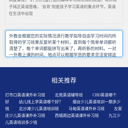
子纯正英语思维，‘会背’则是孩子学习英语的重点环节，英语
在生活中出现
外教会根据您的实际情况进行教学指导自由学习时间内所
取得的学习效果反复听某个材料，直到每个简单单词都听
清楚了，每个单词都能拼写出来了，再听新的材料。一对
一外教上课的时间、地点可以根据学员的要求灵活安排这
里不仅有来自美国但也不要扔下不学不少人认识到了英语
听力的重要性和自身听力水平的有限我于是就把着眼点放
到了阅读上以下是我总结的几点英语学习计划语法如同游
相关推荐
戏规则，在遵循游戏规则以后，游戏才鞥正常运行，语法
则让语言规范化，让说说同一种语言人能明白对方所表达
的意思。如果不认真总结单词里每个音节的读音规则要培
灯市口英语课外补习班
北苑英语辅导班
CBD英语哪个
养规范的语言素质，如英语语音、语调语流、商务词汇表
好
幼儿线上学英语哪个好？
烟台少儿英语培训一期多少
达，口头沟通技巧等。随着重要性的不断提高平时养成良
钱
北沙滩少儿英语培训班
马甸英语课外补习班
左家
好的英语学习习惯，合理安排学习时间。而当你在真正的
庄少儿英语课外补习班
西城周边英语课外补习班
九江少
外媒报道中看到他们，顿时倍感亲切，觉得学以致用了，
儿英语培训多少钱
而且自己能轻松理解这些外国记者些的文章，仿佛很有成