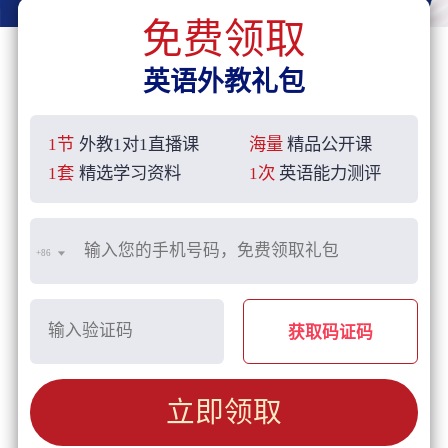
免费领取
英语外教礼包
1节
外教1对1直播课
海量
精品公开课
1套
精选学习资料
1次
英语能力测评
+86
获取码证码
立即领取