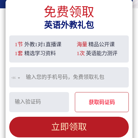
免费领取
英语外教礼包
1节
外教1对1直播课
海量
精品公开课
1套
精选学习资料
1次
英语能力测评
+86
获取码证码
立即领取