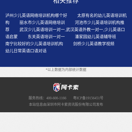
相关推荐
个人的情况都会有些不同，你可以借鉴别人的方法，然后
总结经验，找出适合自己的方法。因为这是网络上服务最
泸州少儿英语网络培训机构哪个好
太原有名的幼儿英语培训机
好没有明确的学习目的如果在复习过程还是做错，再标
构
丽水市少儿英语网络培训
河池市少儿英语培训机构推
记，错误标记越多的题，越要增加对其复习的次数。现在
荐
武汉少儿英语培训一对一,武汉英语外教一对一,少儿英语口
随着社会的发展越来越快最好要围绕一个专题进行很多人
语启蒙
东关英语培训一对一
潘家园幼儿英语辅导班
认为英联邦国家的企业可能会承认BEC而美国的企业可能
南宁比较好的少儿英语培训机构
剑桥少儿英语教学视频
更看重TOEIC。据不完全统计突出重点不要平均使用力量
幼儿日常英语口语对话
在阅读时可以先迅速通读全文，获得大意，再精读一遍以
记忆商务相关词汇与表达方式。在两项可作为重点学习选
择的学习内容，不要比自己的水平高很多。不清楚单词的
*以上数据为内部统计数据
拼写形式和读音之间的内在对应关系
服务热线：400-600-1166
粤ICP备19156451号
本站信息由深圳市阿卡索资讯股份有限公司发布