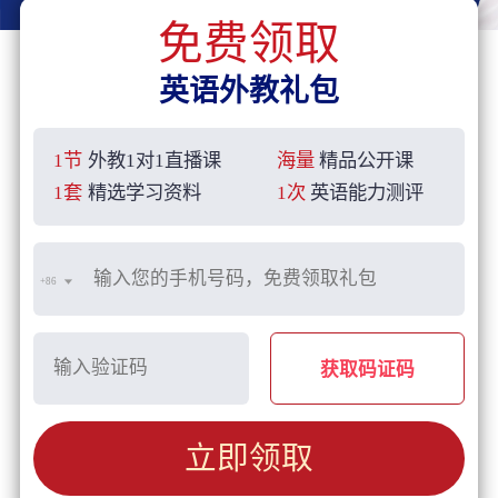
免费领取
英语外教礼包
1节
外教1对1直播课
海量
精品公开课
1套
精选学习资料
1次
英语能力测评
+86
获取码证码
立即领取