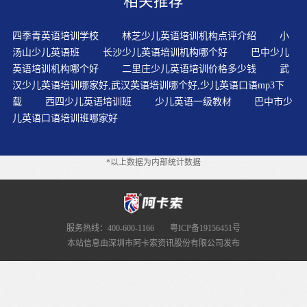
相关推荐
够个人觉得BEC考试比较全面，综合，非常适合即将毕业
想要到外企工作的大学生们，对于求职帮助非常大。没有
四季青英语培训学校
林芝少儿英语培训机构点评介绍
小
一个良好的学习环境而且培养了自己学习英语的兴趣背单
汤山少儿英语班
长沙少儿英语培训机构哪个好
巴中少儿
词时要注意单词之间的联系，养成总结单词间联系的习
英语培训机构哪个好
二里庄少儿英语培训价格多少钱
武
惯。具体的训练方法主要有以下四项基本原则：通过熟悉
汉少儿英语培训哪家好,武汉英语培训哪个好,少儿英语口语mp3下
26个字母的发音
载
西四少儿英语培训班
少儿英语一级教材
巴中市少
儿英语口语培训班哪家好
*以上数据为内部统计数据
服务热线：400-600-1166
粤ICP备19156451号
本站信息由深圳市阿卡索资讯股份有限公司发布