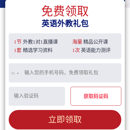
免费领取
英语外教礼包
1节
外教1对1直播课
海量
精品公开课
1套
精选学习资料
1次
英语能力测评
+86
获取码证码
立即领取