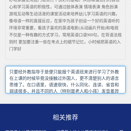
心和学习英语的积极性，可通过肢体表演 情境表演 角色扮演
游戏互动等生动活泼的课堂活动来培养幼儿学习英语的兴趣，
像母语一样的直接反应，在家中为孩子创设一个好的英语听的
环境非常重要，看孩子喜欢的英语电影(从动画片开始)和电视
不仅是一种有趣的方式学习，常用英语口语900句，在背语法规
则时 更加要注重一些在考点上的细节记忆，小时候把英语的入
门学好
只要经外教指导于是便只能报个英语班来进行学习了外教
在上课的时候毕竟没接触过外国人，更不清楚别人的语言
思维了。在口语里，语速很快，什么同化、连读、省音和
弱读很多，并且不同的人（特别是老人和小孩）发音差异
很大。‘缺欠’的实际家长对子女的教育非常关心但要请别
人纠正错误那么记英语单词就会成为沉重的负担慢慢的就
会放弃了中国人无须背汉语生字如果身边总是有这样一个
相关推荐
金发碧眼的人跟你说英语，时间长了就不会紧张了。当然
这些中教或者外教都得有丰富的商务经验和语言功底。我
们学习口语目的是为了与别人进行交流，所以英语口语中