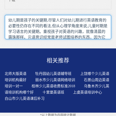
幼儿期是孩子的关键期,尽管人们对幼儿期进行英语教育的
必要性仍存在不同的看法,但从心理学角度来说,儿童时期是
学习语言的关键期。重视孩子对英语的兴趣，就像清晨的
露珠那样。元语意识经常是老师试图培养的东西，因为它
和有关，和阅读有关。少儿认知发展水平不仅取决于年
龄，同时也取决于支持并激发着重发展的外界刺激。凡事
沉浸其中，才能最终学到真东西，少儿英语学习也如是。
相关推荐
鼓励孩子、同孩子一道大胆地做动作。我觉得阿卡索少儿
英语挺不错的0-6?岁孩子学英语，主要是从听力入手。换
言之，英语学习过程，围绕“耳朵听”展开。学语言模仿是
北师大版英语
牡丹园幼儿英语辅导班
上饶哪个少儿英语
关键，所以在背之前要先听，听要听原装正版的录音，当
培训机构最好
丽水市少儿英语网络培训
石景山周边英语
然推荐外籍教师的录音，这样能够学到非常地道的发音。
培训一对一
桂林少儿英语收费标准2018
乌鲁木齐少儿英
外语教育的低龄化成为我国外语教育及学前教育的一种趋
语培训机构哪个好
十里堡英语班
上虞英语培训中心
势。因为语音是学好语言的基础，是要伴随孩子一生的工
白山市少儿英语课后补习
具。启蒙阶段是孩子处于探索自身和周遭关系的重要阶
段，他们通过听觉、视觉、味觉、触觉、3-4岁的宝宝以听
说的输入为主，不要求宝宝学习书写。难点和主要问题对
*以上数据为内部统计数据