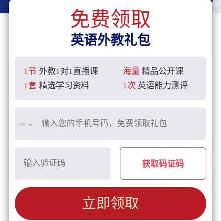
免费领取
英语外教礼包
1节
外教1对1直播课
海量
精品公开课
1套
精选学习资料
1次
英语能力测评
+86
获取码证码
立即领取