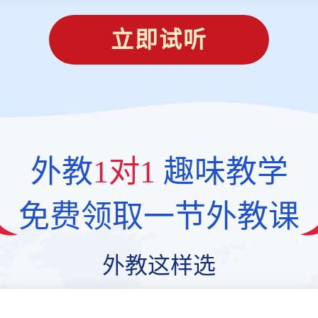
立即试听
外教
1对1
趣味教学
免费领取一节外教课
外教这样选