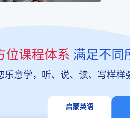
方位课程体系
满足不同
您乐意学，听、说、读、写样样
启蒙英语