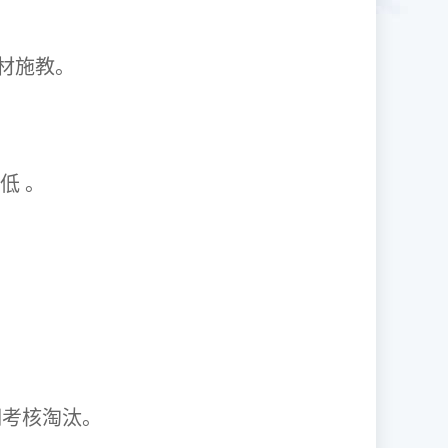
1因材施教。
取率低 。
资格证。
期考核淘汰。