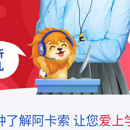
钟了解阿卡索
让您
爱上