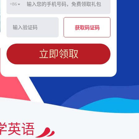
+86
获取码证码
立即领取
学英语