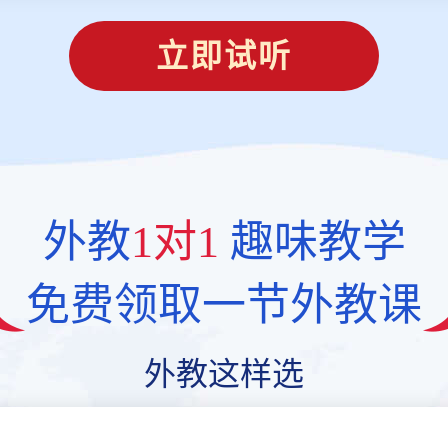
立即试听
外教
1对1
趣味教学
免费领取一节外教课
外教这样选