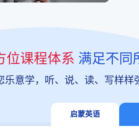
方位课程体系
满足不同
您乐意学，听、说、读、写样样
启蒙英语