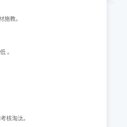
1因材施教。
取率低 。
资格证。
期考核淘汰。