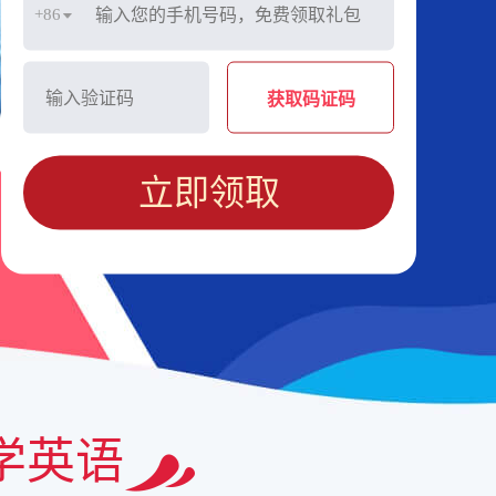
+86
获取码证码
立即领取
学英语