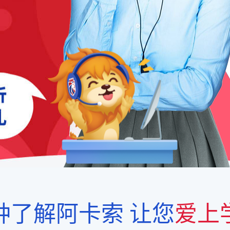
钟了解阿卡索
让您
爱上