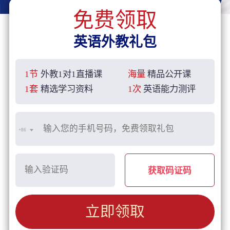
免费领取
英语外教礼包
1节
外教1对1直播课
海量
精品公开课
1套
精选学习资料
1次
英语能力测评
+86
获取码证码
立即领取