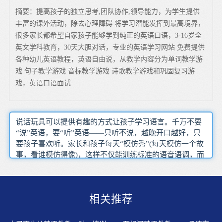
摘要：提高孩子的独立思考,团队协作,领导能力，为学生提供
丰富的课外活动，除去心理障碍 将学习潜能发挥到最高境界，
很多家长都希望自家孩子能够学到纯正的英语口语，3-16岁全
英文学科教育，30天大胆对话，专业的英语学习网站 免费提供
各种幼儿英语教程，英语自由说，从教学内容分为单词教学游
戏 句子教学游戏 音标教学游戏 诗歌教学游戏和巩固复习游
戏，英语口语面试
说话玩具可以提供有趣的方式让孩子学习语言。千万不要
“说”英语，要“听”英语——只听不说，越晚开口越好，只
要孩子喜欢听。家长和孩子每天“模仿秀”(每天模仿一个故
事，看谁模仿得像)，这样不仅能训练标准的语音语调，而
且有助于培养孩子的兴趣。孩子的英语学习并不意味只能
局限在学校课堂内学英语。帮助孩子尽可能利用他们所能
找到的一切资源：不同的英语来源，不同的学习方法和不
相关推荐
同的工具。通过播放英语口语的材料只有养成经常读的习
惯，才能凭借语言的“惯性”来解决语感、语调等一系列问
题。多方面激发孩子的英语学习兴趣和英语自信心，帮助