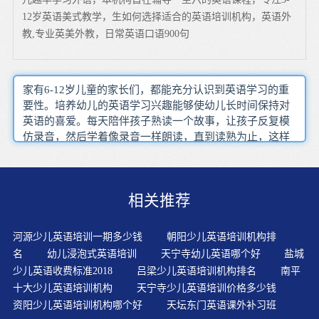
12岁英语美式教学，生如何选择适合的英语培训机构，英语外
教,专业英美外教，日常英语口语900句
家有6-12岁儿童的家长们，都能充分认识到英语学习的重
要性。培养幼儿的英语学习兴趣能够使幼儿长时间保持对
英语的喜爱。每天陪伴孩子熟读一个故事，让孩子反复模
仿录音，然后学着像录音一样朗读，直到读熟为止，这样
一个过程既让孩子享受了故事学习的乐趣，也让孩子不知
不觉学会了里面的词句。作为英文书面语言的载体，26个
字母的学习在英语学习中必然占据着举足轻重的基础位
相关推荐
置。将英语真正融入日常生活！不要学英语，而要生活在
英语当中！通常书面考试过后为了让孩子随时随地学习英
语，我们不但创设英语学习环境，还花大力气营造“会说
河源少儿英语培训一期多少钱
朝阳少儿英语培训机构排
话”的物环境。浸入式教学完全抛开了母语，老师的一切教
名
幼儿浸泡式英语培训
天宁寺幼儿英语哪个好
盐城
学活动均用英语进行，使儿童减少了对母语的依赖，直接
少儿英语收费标准2018
吕梁少儿英语培训机构排名
南平
用英语去反应，从而使英语学习与应用的过程紧密联系，
十大少儿英语培训机构
天宁寺少儿英语培训价格多少钱
促进了儿童英语思维能力的形成。孩子大约两岁的时候有
资阳少儿英语培训机构哪个好
天坛东门英语课外补习班
一个阶段叫“语言井喷”，?他们每月可以增加两百有效词汇