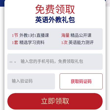
免费领取
英语外教礼包
1节
外教1对1直播课
海量
精品公开课
1套
精选学习资料
1次
英语能力测评
+86
获取码证码
立即领取