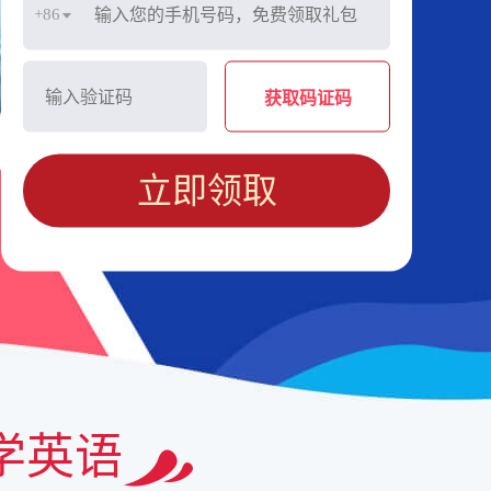
+86
获取码证码
立即领取
学英语