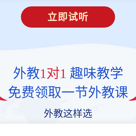
立即试听
外教
1对1
趣味教学
免费领取一节外教课
外教这样选