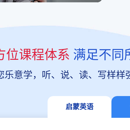
方位课程体系
满足不同
您乐意学，听、说、读、写样样
启蒙英语