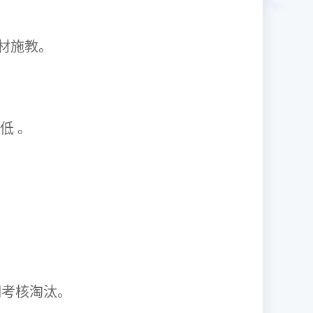
1因材施教。
取率低 。
资格证。
期考核淘汰。