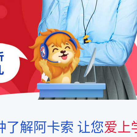
钟了解阿卡索
让您
爱上