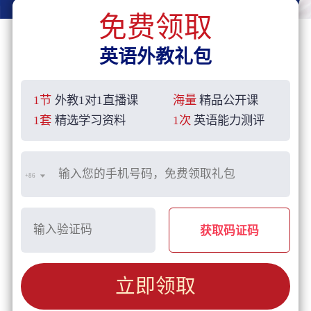
免费领取
英语外教礼包
1节
外教1对1直播课
海量
精品公开课
1套
精选学习资料
1次
英语能力测评
+86
获取码证码
立即领取