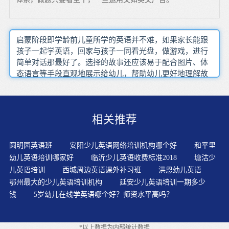
启蒙阶段即学龄前儿童所学的英语并不难，如果家长能跟
孩子一起学英语，回家与孩子一同看光盘，做游戏，进行
简单对话那最好了。选择的故事还应该易于配合图片、体
态语言等手段直观地展示给幼儿，帮助幼儿更好地理解故
事内容。选择故事时要充分考虑到儿童的年龄和语言学习
的水平。英语儿歌由于内容丰富生动、语言浅显、节奏明
快，结合了词的韵律流动感，所以具有可以唱诵的特质。
相关推荐
做为家长的应该知道应该如何让幼儿正确的学习英语。教
育理念充分说明了，是否遵循孩子的天性和成长规律。可
以让孩子们在说生词的时候先用小声，学会了再用大声，
圆明园英语班
安阳少儿英语网络培训机构哪个好
和平里
掌握以后就边跳边说。培养孩子用英语交际的兴趣和能
幼儿英语培训哪家好
临沂少儿英语收费标准2018
塘沽少
力，以及大胆开口说英语和正确使用英语的习惯。让孩子
儿英语培训
西城周边英语课外补习班
洪恩幼儿英语
在玩中学、学中玩，这样即便孩子在学习的过程中出现了
鄂州最大的少儿英语培训机构
延安少儿英语培训一期多少
问题，也不会产生?“厌学”的情绪，对将来的学习也会带来
钱
5岁幼儿在线学英语哪个好？师资水平高吗？
益处。从线下实体到线上网络由于学生基础差或没有基
础，课堂气氛很沉闷，作为语言课，必须鼓励学生开口
说，排除学生的心理障碍。在启蒙阶段，我们一定不要纠
*以上数据为内部统计数据