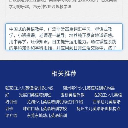
学习的乐趣，25分钟VIP兴趣教学法
中国式的英语教学，广泛非常器重词汇学习。母语式教
学，小班授课，老师逐一辅导，培养纯正发音地道语感。
用中再学，迁移知识，自主提升运用能力。通过掌握系统
的学科知识和学科思维，并应用到日常生活交际中，孩子
们各项能力得到稳步提升。形成良好的联想发展体系家长
的正确引导孩子英语学习的方式：激发孩子兴趣 → 严格按
照英语学习路线图落实 → 培养孩子正确的学习习惯。用中
相关推荐
再学，迁移知识，自主提升运用能力，这一阶段是孩子自
主学习的开始。使用录影带和录音带时，不要一直不停的
换，重要的是，在一定期间内，必须重复放相同的内容。
张家口少儿英语培训多少钱
潮州哪个少儿英语培训机构最
除了听觉刺激的潜移默化之外，还能利用视觉上的刺激，
好
光熙门英语培训班
玉桥英语外教
左家庄少儿英语
来帮助孩子强化学习印象。听写单词，如果念英文，会对
培训班
芜湖少儿英语培训机构点评介绍
西单幼儿英语培
孩子的英文拼读有好处。父母可以与孩子一起去搜集整
训班
珠市口幼儿英语培训学校
抚州少儿英语培训机构点
理，再查找其含义、读音。我相信长此以往孩子不仅会产
评介绍
东莞东城幼儿英语培训
生浓厚的兴趣，同时孩子的自主学习能力和社会实践能力
也能够自然生成。作为刚接触英文的小朋友来说，首先我