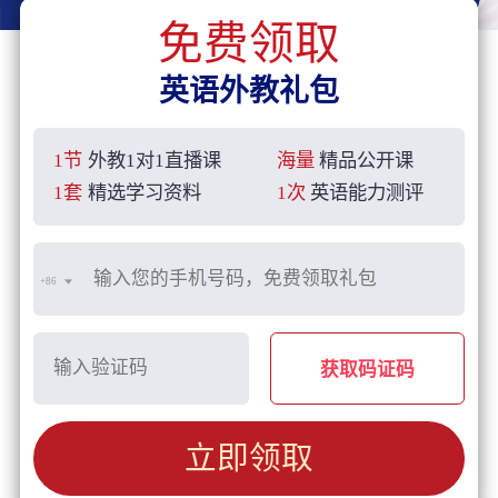
免费领取
英语外教礼包
1节
外教1对1直播课
海量
精品公开课
1套
精选学习资料
1次
英语能力测评
+86
获取码证码
立即领取