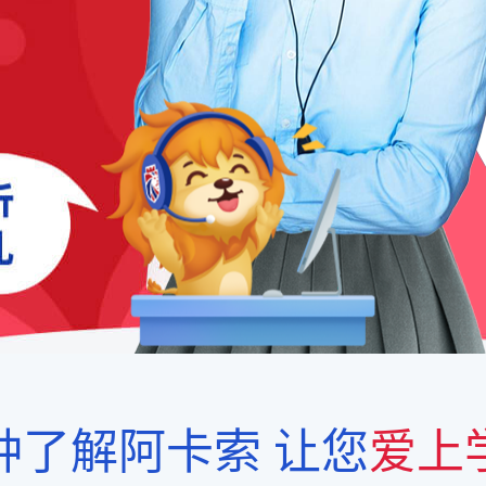
钟了解阿卡索
让您
爱上