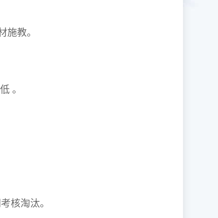
1因材施教。
取率低 。
资格证。
期考核淘汰。