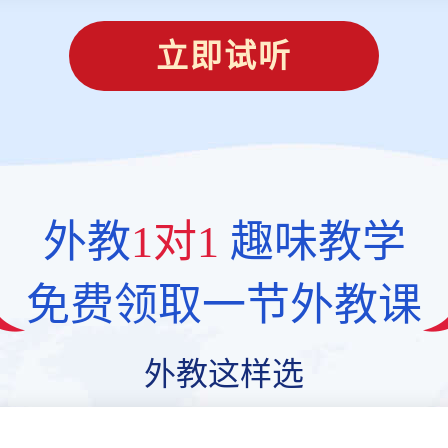
立即试听
外教
1对1
趣味教学
免费领取一节外教课
外教这样选