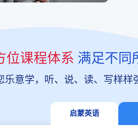
方位课程体系
满足不同
您乐意学，听、说、读、写样样
启蒙英语