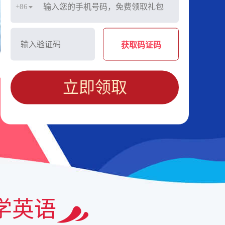
+86
获取码证码
立即领取
学英语