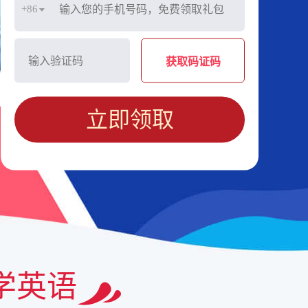
+86
获取码证码
立即领取
学英语