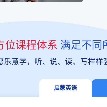
方位课程体系
满足不同
您乐意学，听、说、读、写样样
启蒙英语