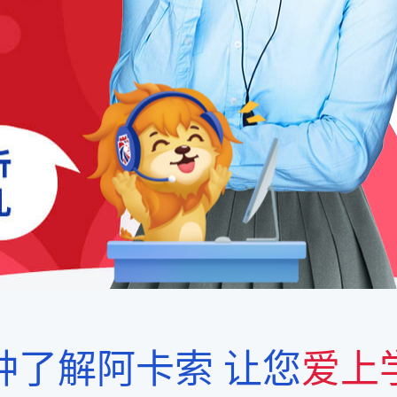
钟了解阿卡索
让您
爱上