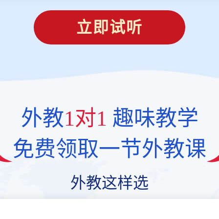
立即试听
外教
1对1
趣味教学
免费领取一节外教课
外教这样选