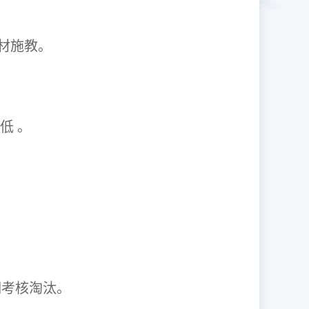
1因材施教。
取率低 。
资格证。
期考核淘汰。