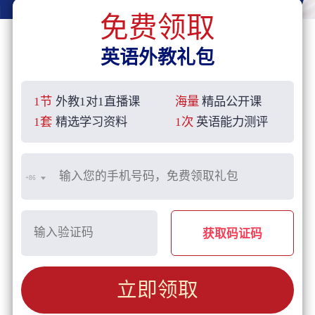
免费领取
英语外教礼包
1节
外教1对1直播课
海量
精品公开课
1套
精选学习资料
1次
英语能力测评
+86
获取码证码
立即领取