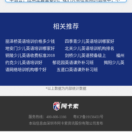
停重复去应用，才能掌握好这门语言。?英语教材里的内容
应该是活生生的现实语言，应该是与孩子的生活有直接联
系的实用性语言。遵循着教材的科学性、系统性、完整
相关推荐
性、可行性原则，课程完整、连续，充分遵循孩子的认知
规律，知识点及学习方法由浅入深。用简单的英文句子进
行对话，碰到一些学过的生活用品食物方面的单词，让孩
丽泽桥英语培训价格多少钱
四季青少儿英语培训哪家好
子进行指认并说出相应的英文单词。语言学习最好的方法
地安门少儿英语培训哪家好
北关少儿英语培训机构排名
不是直接看翻译，而是自己先琢磨，仔细看上下文，或看
铜陵少儿英语收费标准2018
剑桥少儿英语预备级上
福州
注释，或查词典，或向别人请教。更有利孩子英语口语表
约克少儿英语培训好
郁花园英语课外补习班
揭阳少儿英
达能力的提高通过游戏的方式，免去压力，让孩子快快乐
语网络培训机构哪个好
五道口英语课外补习班
乐地学习英语。孩子在没有任何基础的情况下必须要选择
中教，毕竟中教老师才能够与孩子进行中英交流的，而外
教不能。孩子的英语能否学好，其实并不取决与你花了多
*以上数据为内部统计数据
少钱，孩子上的培训班是否是品牌机构。为孩子拓展英语
展示舞台，同时也是检验团队合作能力、演讲演示能力和
项目管理能力的有效手段。课堂上的语法知识往往和教材
同步而并不系统，我们还可以再有一本语法书籍，甚至可
以买语法，这样有知识的拓展。朗读是检测孩子学习效果
服务热线：400-600-1166
粤ICP备19156451号
既简单又有效的手段，既可检测语音语调是否标准，还可
本站信息由深圳市阿卡索资讯股份有限公司发布
检测理解的深浅。少儿学英语是学得快忘得更快。支持并