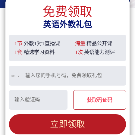
免费领取
英语外教礼包
1节
外教1对1直播课
海量
精品公开课
1套
精选学习资料
1次
英语能力测评
+86
获取码证码
立即领取