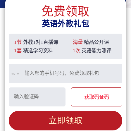
免费领取
英语外教礼包
1节
外教1对1直播课
海量
精品公开课
1套
精选学习资料
1次
英语能力测评
+86
获取码证码
立即领取