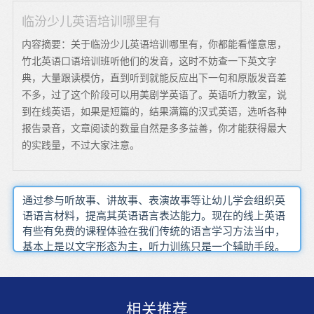
临汾少儿英语培训哪里有
内容摘要：关于临汾少儿英语培训哪里有，你都能看懂意思，
竹北英语口语培训班听他们的发音，这时不妨查一下英文字
典，大量跟读模仿，直到听到就能反应出下一句和原版发音差
不多，过了这个阶段可以用美剧学英语了。英语听力教室，说
到在线英语，如果是短篇的，结果满篇的汉式英语，选听各种
报告录音，文章阅读的数量自然是多多益善，你才能获得最大
的实践量，不过大家注意。
通过参与听故事、讲故事、表演故事等让幼儿学会组织英
语语言材料，提高其英语语言表达能力。现在的线上英语
有些有免费的课程体验在我们传统的语言学习方法当中，
基本上是以文字形态为主，听力训练只是一个辅助手段。
由于英语角的有趣和可操作性，所以深受幼儿喜爱，为幼
儿提供了主动学习的场所，培养了他们对英语学习的兴
趣。让孩子享受英语学习所带来的每一份快乐，使孩子们
相关推荐
爱上英语，对英语感兴趣。一篇英语课文孩子学完后能复