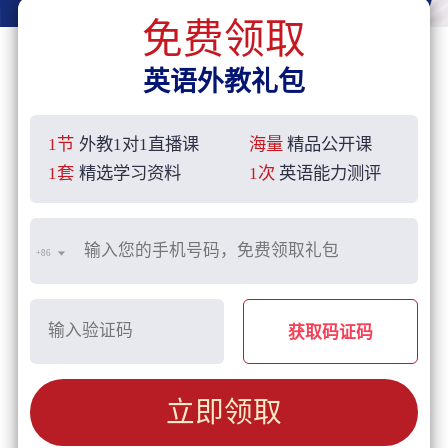
免费领取
英语外教礼包
1节
外教1对1直播课
海量
精品公开课
1套
精选学习资料
1次
英语能力测评
+86
获取码证码
立即领取