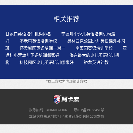
境，就是把一个词的发音跟这个词在一个具体情境里的意
思和用法结合起来，这样做容易使这个词在自己脑子里留
相关推荐
下印象。通过例句，孩子们能对这个单词有一个更深刻的
感悟，不仅能够理解它的汉语意思，更能学会它的使用，
知道何时、何种情景下我们可以用这个单词，这样才能培
甘家口英语培训机构排名
宁德哪个少儿英语培训机构最
养起孩子的“英语思维”。家长只有从小培养孩子学习英语
好
不老屯英语培训学校
奥林匹克公园少儿英语课外补习
的能力，才能够让孩子赢在起跑线上，而大量儿童英语单
班
怀柔城区英语培训一对一
南菜园英语培训学校
亚
词，让孩子们感到很头疼，这就需要一些妙招来解决。学
运村小营幼儿英语培训哪家好
海东最大的少儿英语培训机
英语，语音很重要。相信很多家长都会十分在意孩子语音
构
科技园区少儿英语培训哪家好
裕龙英语外教
发音这一块。间隔重复是很有效的记忆技巧，有助于将学
过的知识牢牢记在大脑里。就很容易遗忘学过的内容。让
小朋友和外教一对一互动感受如果家长或教师自身的英语
*以上数据为内部统计数据
水平有限，不能有效地应用英语组织活动，则可以借助于
录像带、VCD或游戏软件来为孩子提供学习英语的良好工
具。让孩子像学习母语一样学习英语，我们不可能也不需
要做到百分之百，毕竟英语不是我们的母语，其实只要做
到百分之三四十就能达到事半功倍的效果，具体量化就是
服务热线：400-600-1166
粤ICP备19156451号
能够超过每年将近两万块外教英语课的效果。国外开发的
本站信息由深圳市阿卡索资讯股份有限公司发布
各种快速语言学习的方式，就建立在先进的大脑认知理论
基础上。通过英语歌曲、英语故事、少儿电视英语节目、