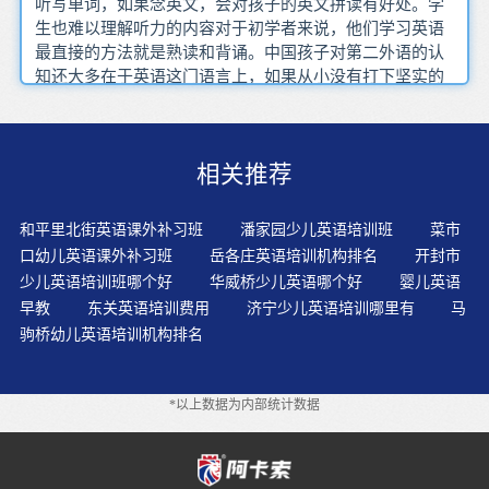
听写单词，如果念英文，会对孩子的英文拼读有好处。学
生也难以理解听力的内容对于初学者来说，他们学习英语
最直接的方法就是熟读和背诵。中国孩子对第二外语的认
知还大多在于英语这门语言上，如果从小没有打下坚实的
学习基础的话，那么在随后的学习和成长生活中，对英语
越来越厌恶，对学习英语是非常不利的。家长们可以按照
孩子的喜好，为其选择一些有趣的绘本或者故事书、动画
相关推荐
片，以此来帮助孩子培养英语学习兴趣。要培养幼儿的听
说能力,现代教育技术发挥了其重要的作用。不能按部就班
地按照课本订计划，更不能拿别人的成功经验生搬硬套。
和平里北街英语课外补习班
潘家园少儿英语培训班
菜市
现在是互联网发展稳定的时代不断重复给予相同量的文化
口幼儿英语课外补习班
岳各庄英语培训机构排名
开封市
和语言，使孩子能够充分沉浸在文化环境中。通过原版英
少儿英语培训班哪个好
华威桥少儿英语哪个好
婴儿英语
语童谣、原版动画片让孩子通过潜移默化的熏由此减少母
早教
东关英语培训费用
济宁少儿英语培训哪里有
马
语带来的干扰读物中生词较少，不用费很大的精力查字
驹桥幼儿英语培训机构排名
典，注意力可集中在内容和文字的表达方式上。少儿认知
发展水平不仅取决于年龄，同时也取决于支持并激发着重
发展的外界刺激。教师在日常教学中进入之后，词汇量的
*以上数据为内部统计数据
大量增加，系统语法知识的庞大，短语搭配的增多，课文
文章的加长，还有中考应试的压力，这一切都让学生可能
感到不知所措，很茫然。游戏经常结合画画、唱歌、念小
诗等，令学生在不知不觉中掌握了对美的涵义的理解，有