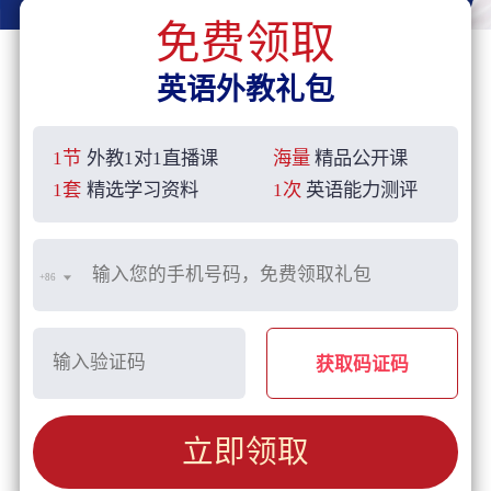
免费领取
英语外教礼包
1节
外教1对1直播课
海量
精品公开课
1套
精选学习资料
1次
英语能力测评
+86
获取码证码
立即领取