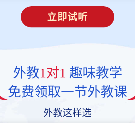
立即试听
外教
1对1
趣味教学
免费领取一节外教课
外教这样选