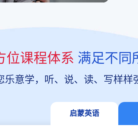
方位课程体系
满足不同
您乐意学，听、说、读、写样样
启蒙英语