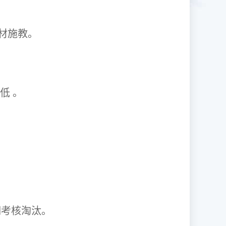
1因材施教。
取率低 。
资格证。
期考核淘汰。