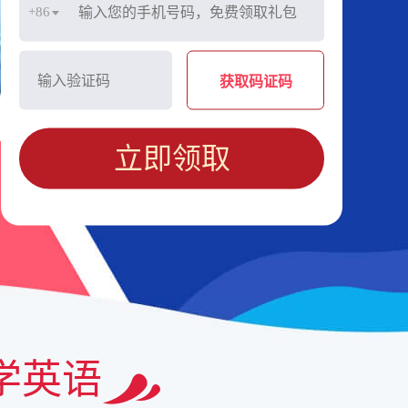
+86
获取码证码
立即领取
学英语