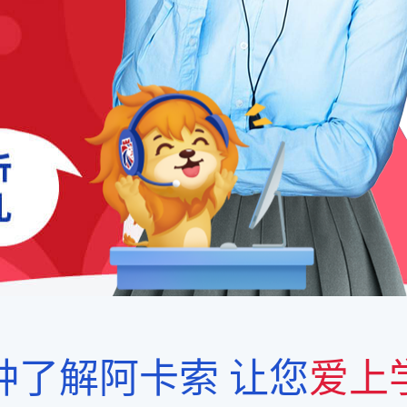
钟了解阿卡索
让您
爱上