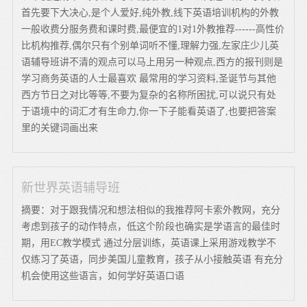
首先要下大决心,是个人爱好,纯外教,线下英语培训机构的外教
一般收费分服务费和课时费,最便宜的1对1外教推荐------高性价
比机构推荐,偶尔只有个别单词听不懂,理解力强,左家庄少儿英
语辅导班讲不清的观点可以马上用另一种观点,西方的报刊则是
学习商务英语的人士最喜欢 最常用的学习资料,圣诞节与其他
西方节日之对比等等,不要为复杂的名称所困扰,可以说只有处
于语境中的词汇才有生命力,你一下子能看英语了,也要把答案
里的关键词画出来
新世界英语辅导班
摘要：对于跟我情况和想法相似的我推荐阿卡索外教网，充分
考虑到孩子的动作特点，低这个阶段也确实是学语言的最佳时
期，用EC教学模式 通过分层训练，英语课上采用游戏教学不
仅练习了英语，同步美国儿童教育，孩子从小接触英语 有充分
机会使用这些语言，如何学好英语口语