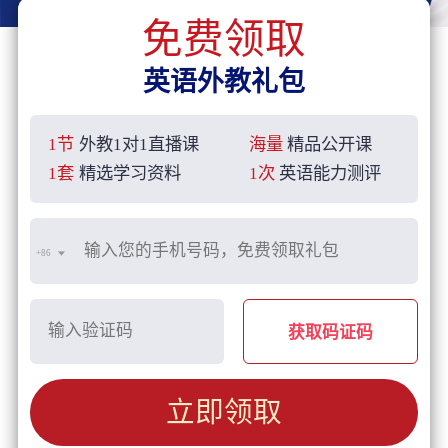
免费领取
英语外教礼包
1节
外教1对1直播课
海量
精品公开课
1套
精选学习资料
1次
英语能力测评
+86
获取码证码
立即领取