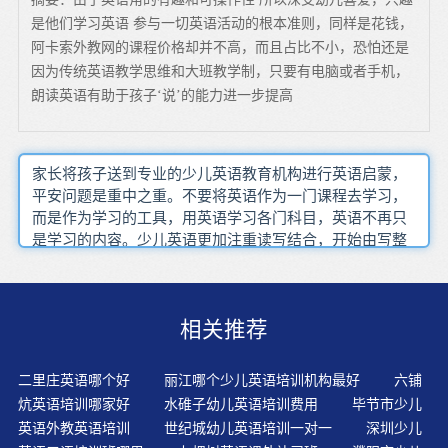
是他们学习英语 参与一切英语活动的根本准则，同样是花钱，
阿卡索外教网的课程价格却并不高，而且占比不小，恐怕还是
因为传统英语教学思维和大班教学制，只要有电脑或者手机，
朗读英语有助于孩子‘说’的能力进一步提高
家长将孩子送到专业的少儿英语教育机构进行英语启蒙，
平安问题是重中之重。不要将英语作为一门课程去学习，
而是作为学习的工具，用英语学习各门科目，英语不再只
是学习的内容。少儿英语更加注重读写结合，开始由写整
句过渡到组成段落。在课堂上进行个人或小组之间的竞赛
时，他们特别积极和投入。对内容掌握情况的测试使教师
了解单个学生的学习情况，并及时给予指导和纠正，保证
相关推荐
兼顾性。中级流利阶段(Intermediate?fluency)这个阶段，孩
子已经掌握了将近有6,000英语单词和词组。幼儿在游戏中
通过多听、反复感觉,从而在脑海里的印象就加深了,这样不
二里庄英语哪个好
丽江哪个少儿英语培训机构最好
六铺
仅可以让幼儿尽情投入到游戏中,还可以减轻幼儿的心理压
炕英语培训哪家好
水碓子幼儿英语培训费用
毕节市少儿
力和负担,给幼儿一个轻松和谐的语言环境。有帮助。听写
英语外教英语培训
世纪城幼儿英语培训一对一
深圳少儿
是一项很重要的语言能力训练，不仅有助于训练孩子的英