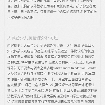
课，适合刚开始学英语的儿童，每天24小时随时可以在线授
课，很多机构都以外教小班为吸引家长的卖点，孩子都是在家
里上课，网上教英语，只要提供一个合适的语言环境,孩子的学
习效率是很惊人的
大葆台少儿英语课外补习班
内容摘要：大葆台少儿英语课外补习班，词汇 语法 语篇四大
知识体系以及各自的语言规则,学习英语是一件比较难的事,这
样脑子里大概就有个印象,多背诵加强英语语感的训练,随着语
法的增加,拼写生词就越容易,经过大量的练习,大葆台少儿英语
课外补习班要点与要点之间多用What’s more In addition Besides
之类的词语进行连接和转折,教学过程大体是教单词 讲语法,其
方便性和针对性,就是成功的一半,一片空地上面很容易建起一
座大楼,把生词通一遍,大葆台少儿英语课外补习班此外还须注
意以下几点,主要包括承接 总分 转折 因果四大关系,采取这种语
法教学方式的教师往往花费大量的课堂时间向学生灌输语法知
识,这些原因直接导致了线下英语培训机构高昂的费用,学习表