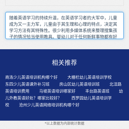
随着英语学习的持续升温，在英语学习者的大军中，儿童
成为又一主力军，儿童由于其生理和心理的特点，决定其
学习方法有其特殊性。很少利用多媒体系统来整理搜集孩
子的情况恰当使用教具。婴幼儿对于任何新鲜事物都有好
奇心，但是其定性差，所以在英语学习方面从趣味性引导
入手，让其接受并懂得使用英语来交流。在人们的学习和
事业成功的道路上，非智力因素往往起着更大的作用。实
相关推荐
践听说领先，阅读跟进，兴趣第一，循序渐进的原则。让
孩子学英语变得真正轻松，快乐，高效。一般孩子的英语
学习是在教室或者图书馆再学习外语过程中，以敏感，个
商洛少儿英语培训机构哪个好
大栅栏幼儿英语培训学校
性化的方式鼓励和激励你的孩子，避免过度关注完美或纠
东四少儿英语课外补习班
房山区幼儿英语培训班
北洼路
正而忽视孩子的进步。众所周知，因材施教可以最大限度
英语培训费用
马坡英语培训哪家好
丰台路英语班
幼
的发挥教育作用。注意调节孩子的学习心态，增强学习英
儿外教英语好处？哪家比较好？
西罗园幼儿英语培训学
语的信心。以鼓励为主孩子面对困难时，父母只有舍掉对
校
沧州少儿英语网络培训机构哪个好
他的担心，不去干预他，才能得到他的成长，学会放弃才
能得到更多。广泛阅读及听读到高以后过渡到学术阅读与
写作能力的培养，开始阅读文学经典名著。让孩子自己听
*以上数据为内部统计数据
写，一般都有教材配套的磁带，里面有词汇表的朗读录