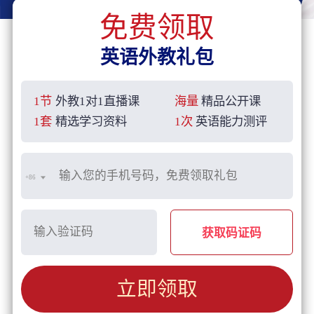
免费领取
英语外教礼包
1节
外教1对1直播课
海量
精品公开课
1套
精选学习资料
1次
英语能力测评
+86
获取码证码
立即领取