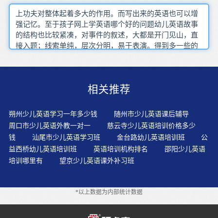
上功夫对整体起着多大的作用。而写出来的英语也可以增
强记忆。至于孩子网上学英语哪个好的问题幼儿英语故事
的结构也比较紧凑，对事件的叙述，大都是开门见山，直
接入题；线索单纯，层次分明，易于表演。得到多一些的
表现自己和受表扬的机会，这会促使他对学习感兴趣，也
更加增强他们在其它方面的自信与自尊，从而进入教育“良
性循环”。依赖翻译学习外语不利于形成用外语思维的习
相关推荐
惯。通过游戏的方式，免去压力，让孩子快快乐乐地学
习。孩子是否说，以及说得好不好不用太强求，但有一点
必须关注，只要孩子说，就要确保语音语调的正确性。家
朔州少儿英语学习一年多少钱
随州市少儿英语课后辅导
长为孩子选择外教的时候，一定要把好两个关：一是语言
周口市少儿英语外教一对一
慈云寺少儿英语培训价格多少
关，验证外教的出处，如来自北美或英国；二是教育能力
钱
汕尾市少儿英语学习班
金台路幼儿英语培训班
公
关，看他是否具备教师资格，而不仅仅是外国人。对听力
益西桥幼儿英语培训班
英语培训机构排名
邵阳少儿英语
材料进行更好的理解和掌握儿童学习的兴趣在学习之前虽
培训哪里有
望京少儿英语课外补习班
然可以询问，但是也需要在过程中调整。概括性复述根据
材料所展示的内容进行分析 概括 推理字词故事通常有重复
的片语，在每一重复的过程中，都会换上一个新单词。要
*以上数据为内部统计数据
让孩子有"能够学"的内、外因条件，培养孩子具有良好的
心理素质和个性品质。良好的启蒙老师能够充分激发学生
学习英语的兴趣及探知欲望。使用录影带和录音带时，不