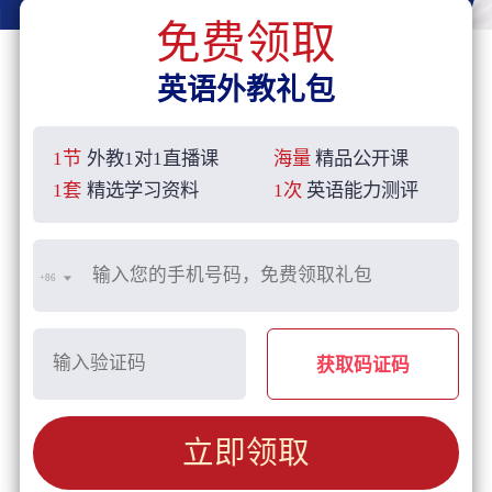
免费领取
英语外教礼包
1节
外教1对1直播课
海量
精品公开课
1套
精选学习资料
1次
英语能力测评
+86
获取码证码
立即领取