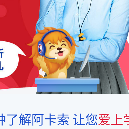
钟了解阿卡索
让您
爱上