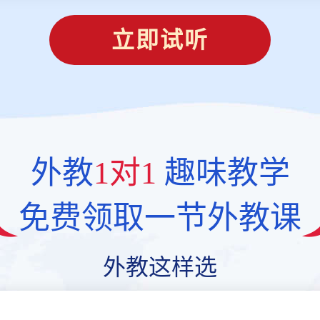
立即试听
外教
1对1
趣味教学
免费领取一节外教课
外教这样选