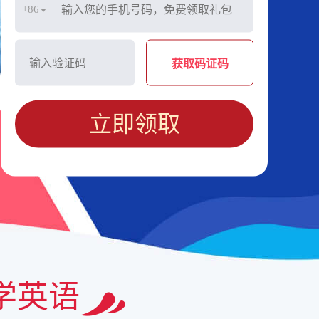
+86
获取码证码
立即领取
学英语