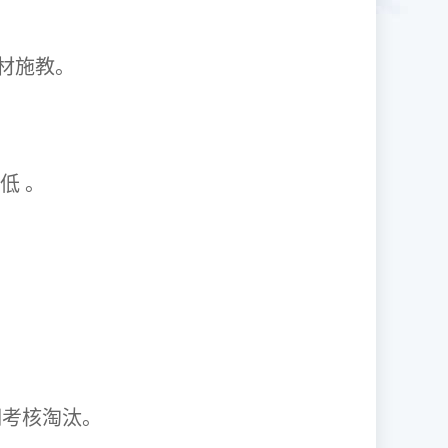
1因材施教。
取率低 。
资格证。
期考核淘汰。