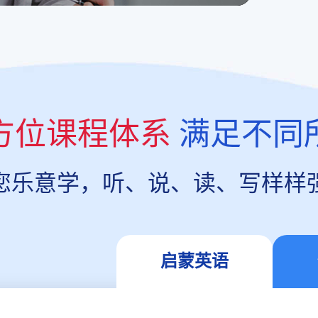
方位课程体系
满足不同
您乐意学，听、说、读、写样样
启蒙英语