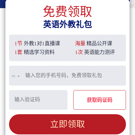
免费领取
英语外教礼包
1节
外教1对1直播课
海量
精品公开课
1套
精选学习资料
1次
英语能力测评
+86
获取码证码
立即领取