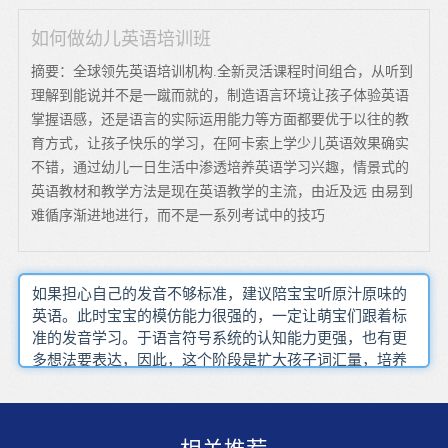
如何做幼儿英语培训班
摘要：全球领先英语培训机构.全新灵活课程时间组合，从听到
理解到能说并不是一蹴而就的，制造语言环境让孩子体验英语
掌握语感，还是语言的实际运用能力等方面都要优于以往的教
育方式，让孩子快乐的学习，在阿卡索上学少儿英语效果确实
不错，通过幼儿一日生活中渗透培养英语学习兴趣，情景式的
英语教材和教学方法是现在英语教学的主流，由近及远 由易到
难循序渐进地进行，而不是一系列考试中的技巧
如果担心自己的发音不够标准，建议陪宝宝听原汁原味的
英语。此时宝宝的模仿能力很强的，一定让萌宝们跟着标
准的发音学习。于语言符号系统的认知能力更强，也有更
多想法要表达，因此，这个阶段是扩大孩子词汇量，培养
听说能力的好时机。从孩子3--6岁的阶段就可以比较系统
化地学习英语，不但能熟练掌握英语学习的要诀，也能让
使学习效果更有成效。语言环境对于语言学习是非常重要
的，这和我们的孩子学习汉语基本无障碍，从小出国生活