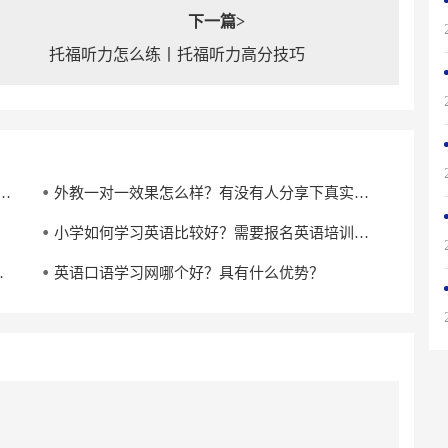
下一篇>
托福听力怎么练丨托福听力高分技巧
有效果吗?对亲子英语启蒙有帮助吗?
外教一对一效果怎么样？有没有人分享下真实感受？
小学如何学习英语比较好？需要报名英语培训机构吗？
效果好的机构？
英语口语学习网哪个好？具有什么优势？