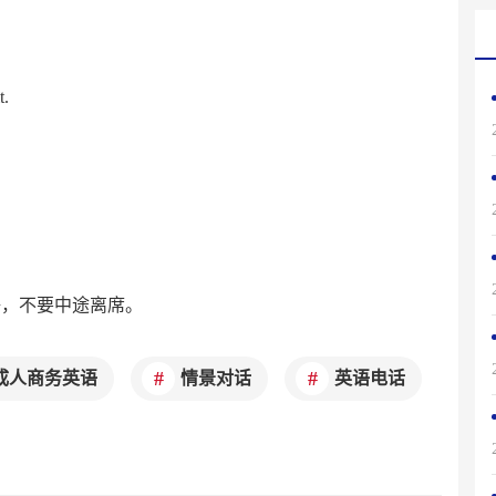
t.
语，不要中途离席。
成人商务英语
情景对话
英语电话