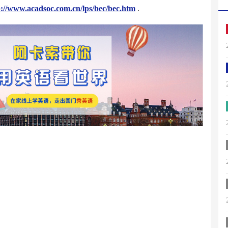
p://www.acadsoc.com.cn/lps/bec/bec.htm
.