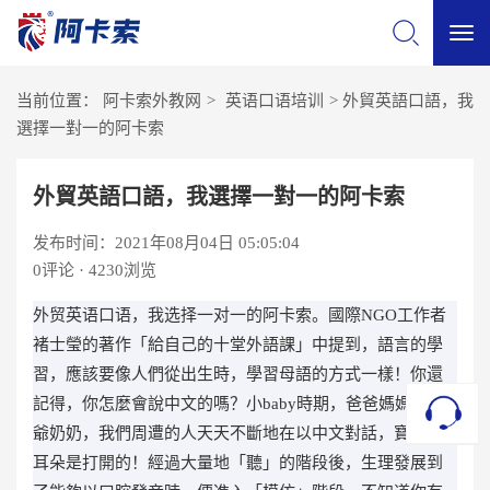
切
当前位置：
阿卡索外教网
>
英语口语培训
>
外貿英語口語，我
换
選擇一對一的阿卡索
导
外貿英語口語，我選擇一對一的阿卡索
发布时间：2021年08月04日 05:05:04
航
0
评论 · 4230浏览
外贸英语口语，我选择一对一的阿卡索。國際NGO工作者
褚士瑩的著作「給自己的十堂外語課」中提到，語言的學
習，應該要像人們從出生時，學習母語的方式一樣！你還
記得，你怎麼會說中文的嗎？小baby時期，爸爸媽媽、爺
爺奶奶，我們周遭的人天天不斷地在以中文對話，寶寶的
耳朵是打開的！經過大量地「聽」的階段後，生理發展到