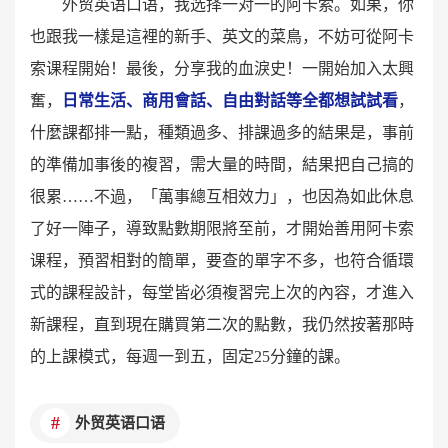
外贸英语口语，我选择一对一的阿卡索。如果，你
也跟我一樣是這裡的新手、英文的菜鳥，不妨可從阿卡
索课程開始！最後，分享我的血淚史！一開始加入太興
奮，
日常生活、商用會話、自由對話等全都想試試看
，
什麼課都排一點，種類過多、排課過多的結果是，事前
的準備加事後的複習，需大量的時間，結果把自己搞的
很累……不過，「萬事總互相效力」，也因為如此休息
了好一陣子，導致點數期限將至前，才開始善用阿卡索
课程，預習相對的簡單，要查的單字不多，也符合循環
式的課程設計，每堂皆必須複習完上次的內容，才進入
新課程，直到現在購買第二次的點數，我仍然按著那時
的上課模式，每週一到五，固定25分鐘的課。
外贸英语口语