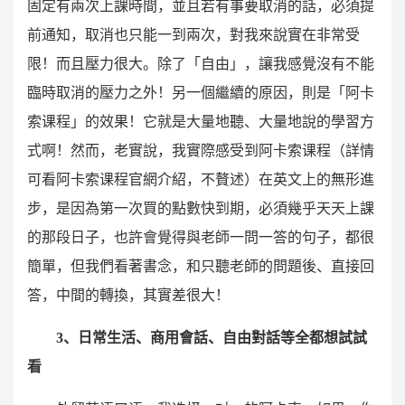
固定有兩次上課時間，並且若有事要取消的話，必須提
前通知，取消也只能一到兩次，對我來說實在非常受
限！而且壓力很大。除了「自由」，讓我感覺沒有不能
臨時取消的壓力之外！另一個繼續的原因，則是「阿卡
索课程」的效果！它就是大量地聽、大量地說的學習方
式啊！然而，老實說，我實際感受到阿卡索课程（詳情
可看阿卡索课程官網介紹，不贅述）在英文上的無形進
步，是因為第一次買的點數快到期，必須幾乎天天上課
的那段日子，也許會覺得與老師一問一答的句子，都很
簡單，但我們看著書念，和只聽老師的問題後、直接回
答，中間的轉換，其實差很大！
3、日常生活、商用會話、自由對話等全都想試試
看