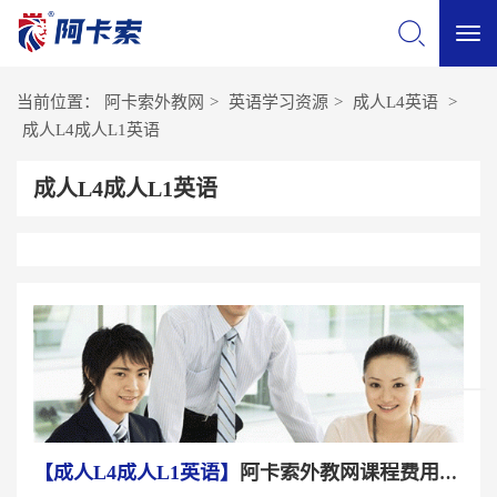
切
当前位置：
阿卡索外教网
>
英语学习资源
>
成人L4英语
>
换
成人L4成人L1英语
成人L4成人L1英语
导
航
【成人L4成人L1英语】
阿卡索外教网课程费用如何?阿卡索外教网可靠吗?