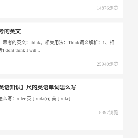
14876浏览
考的英文
思考的英文：think。相关用法：Think词义解析：1、相
t think I will...
25940浏览
英语知识】尺的英语单词怎么写
尺的英语单词怎么写：ruler 英 [ˈru:lə(r)] 美 [ˈrulɚ]
8397浏览