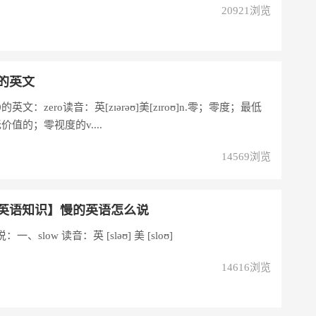
20921浏览
的英文
文：zero读音：英[zɪərəʊ]美[zɪroʊ]n.零；零度；最低
无价值的；零视度的v....
14569浏览
英语知识】慢的英语怎么说
慢的英语怎么说：一、slow 读音：英 [sləʊ] 美 [sloʊ]
14616浏览