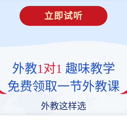
立即试听
外教
1对1
趣味教学
免费领取一节外教课
外教这样选