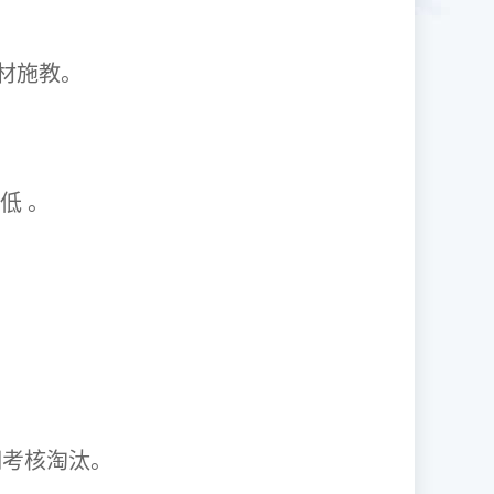
1因材施教。
取率低 。
资格证。
期考核淘汰。