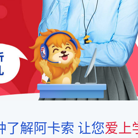
钟了解阿卡索
让您
爱上