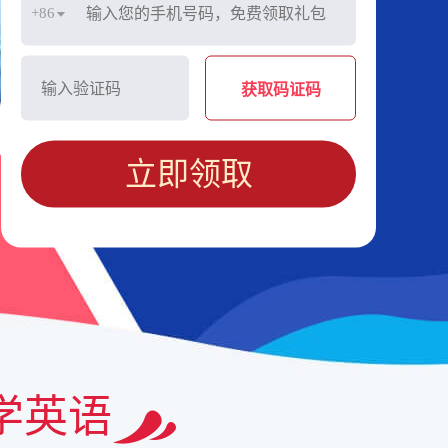
+86
获取码证码
立即领取
学英语