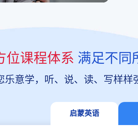
方位课程体系
满足不同
您乐意学，听、说、读、写样样
启蒙英语