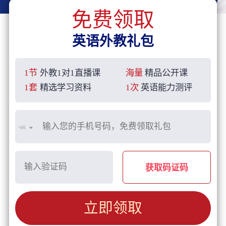
免费领取
英语外教礼包
1节
外教1对1直播课
海量
精品公开课
1套
精选学习资料
1次
英语能力测评
+86
获取码证码
立即领取