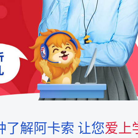
钟了解阿卡索
让您
爱上