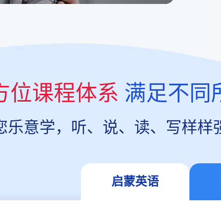
方位课程体系
满足不同
您乐意学，听、说、读、写样样
启蒙英语