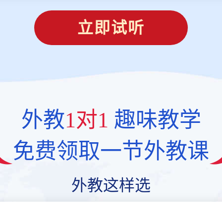
立即试听
外教
1对1
趣味教学
免费领取一节外教课
外教这样选