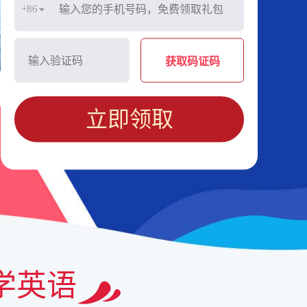
+86
获取码证码
立即领取
学英语