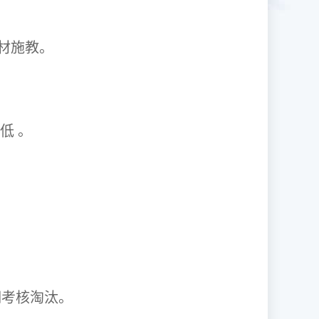
1因材施教。
取率低 。
资格证。
期考核淘汰。