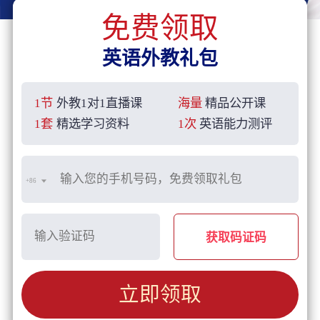
免费领取
英语外教礼包
1节
外教1对1直播课
海量
精品公开课
1套
精选学习资料
1次
英语能力测评
+86
获取码证码
立即领取