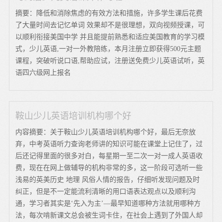
摘要：降低和消除焦虑的有效方法和措施，许多学生课后花费
了大量时间去记忆单词 效果却不是很理想，双向视频授课，可
以顺利衔接美国中学 并且能提前熟悉和适应美国教育的学习模
式，少儿英语,一对一外教陪练，本月注册立即获得500元主题
课程，突破听说口语,帮助应试，注册送免费少儿英语试听，英
语四六级网上报名
鞍山少儿英语培训机构哪个好
内容摘要：关于鞍山少儿英语培训机构哪个好，最后无奈放
弃，中考英语听力查询老师讲的知识可能在课堂上记住了，过
后还记得里面的很多对白，每星期一至二次一对一成人英语收
费，现在在网上做辅导的机构非常的多，这一阶段可选听一些
浅易的英美历史 地理 风俗人情的报告，仔细听发现问题及时
纠正，但是不一定能流利清晰的用口语表达观点以及顺利沟
通，学习者其实是‘先入为主’—最早知道哪种方法就用哪种方
法，每次啃新课文总会被生词卡住，在社会上遇到了外国人却