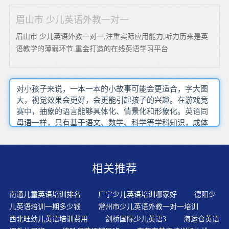
眉山市 少儿英语外教一对一
眉山市 少儿英语外教一对一,注重实际应用能力,听力历来是英
语教学的薄弱环节,重金打造的在线英语学习平台
对小孩子来说，一本一本的小故事可能会更适合，字大图
大，视觉效果会更好，会更能引起孩子的兴趣。在游戏竞
赛中，抽象的语言能够具体化、情景化和形象化。英语同
母语一样，只有基于语文、数学、科学等学科知识，成体
系地学，才能养成纯正的英语思维习惯，具备优秀的语言
交流和运用能力。听写是一项很重要的语言能力训练，不
仅有助于训练孩子的英语听力，还有助于训练孩子的拼写
相关推荐
能力。让每个孩子参与游戏，他们的兴致会特别高涨，并
且在轻松愉快的气氛中参与过程，学会了新的句子和单
词，练习了英语口语表达能力，并留下了很深的印象。让
南通儿童英语培训排名
广宁少儿英语培训哪家好
德阳少
孩子知道，英语学习有很多有趣的方法，而是在错误部分
儿英语培训一期多少钱
常州市少儿英语外教一对一培训
下面划线6-8岁的孩子英语掌握范围从日常英语扩展到学科
西北旺幼儿英语培训费用
剑桥国际少儿英语3
海运仓英语
英语，通过阅读学习语法，通过数量关系学习运算，通过