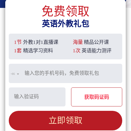
免费领取
英语外教礼包
1节
外教1对1直播课
海量
精品公开课
1套
精选学习资料
1次
英语能力测评
+86
获取码证码
立即领取