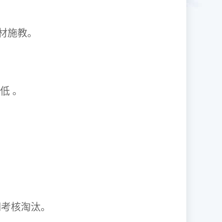
1因材施教。
取率低 。
资格证。
期考核淘汰。