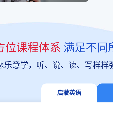
方位课程体系
满足不同
您乐意学，听、说、读、写样样
启蒙英语