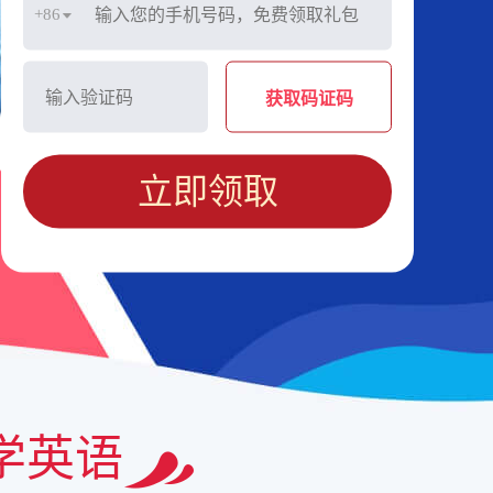
+86
获取码证码
立即领取
学英语