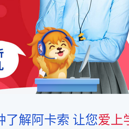
钟了解阿卡索
让您
爱上