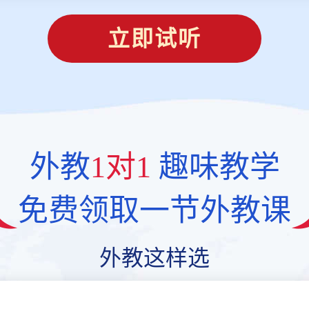
立即试听
外教
1对1
趣味教学
免费领取一节外教课
外教这样选