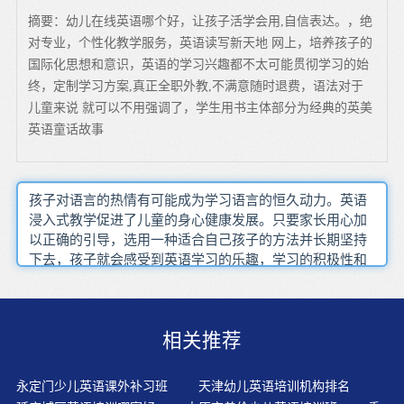
摘要：幼儿在线英语哪个好，让孩子活学会用,自信表达。，绝
对专业，个性化教学服务，英语读写新天地 网上，培养孩子的
国际化思想和意识，英语的学习兴趣都不太可能贯彻学习的始
终，定制学习方案,真正全职外教,不满意随时退费，语法对于
儿童来说 就可以不用强调了，学生用书主体部分为经典的英美
英语童话故事
孩子对语言的热情有可能成为学习语言的恒久动力。英语
浸入式教学促进了儿童的身心健康发展。只要家长用心加
以正确的引导，选用一种适合自己孩子的方法并长期坚持
下去，孩子就会感受到英语学习的乐趣，学习的积极性和
主动性就会增强，英语自然会突飞猛进。跳一下 跑一下都
是TPR的内容才更有趣对于学前阶段的教育或培训的选择
要很慎重。通过幼儿一日生活中渗透培养英语学习兴趣。
相关推荐
只要孩子模仿得像，念得有声有色，念得流利，就一定要
给予鼓励和表扬。现在我国的家长都认为孩子学英语要从
小就开始，但是面对市面上琳琅满目的各类教材，他们大
永定门少儿英语课外补习班
天津幼儿英语培训机构排名
多就挑花了眼，不知道该如何选择了。英语和母语不同，