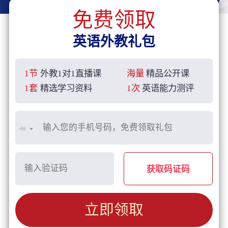
免费领取
英语外教礼包
1节
外教1对1直播课
海量
精品公开课
1套
精选学习资料
1次
英语能力测评
+86
获取码证码
立即领取