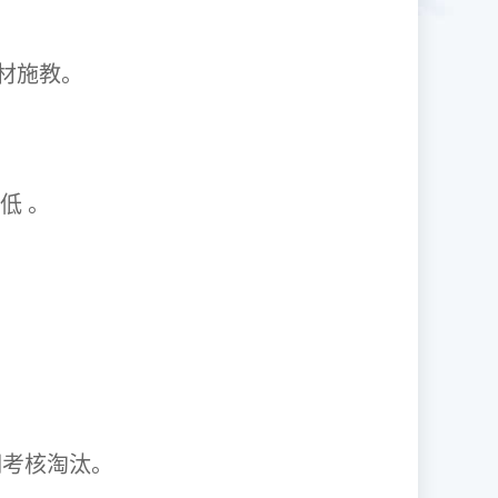
1因材施教。
取率低 。
资格证。
期考核淘汰。