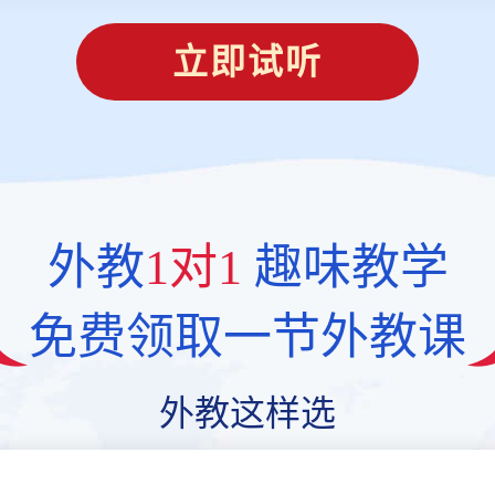
立即试听
外教
1对1
趣味教学
免费领取一节外教课
外教这样选