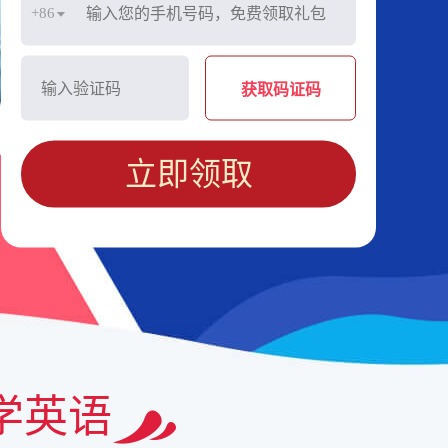
+86
获取码证码
立即领取
学英语