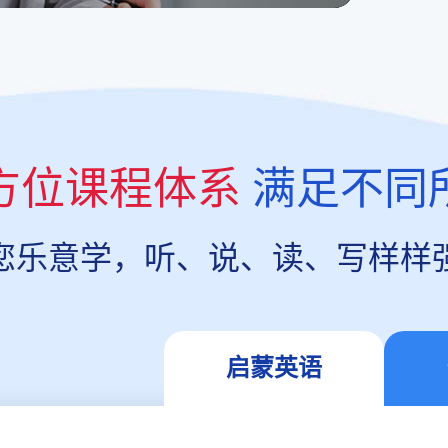
方位课程体系
满足不同
您乐意学，听、说、读、写样样
启蒙英语