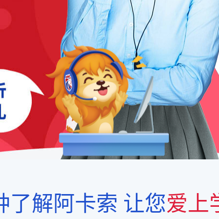
钟了解阿卡索
让您
爱上