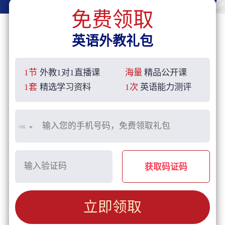
免费领取
英语外教礼包
1节
外教1对1直播课
海量
精品公开课
1套
精选学习资料
1次
英语能力测评
+86
获取码证码
立即领取