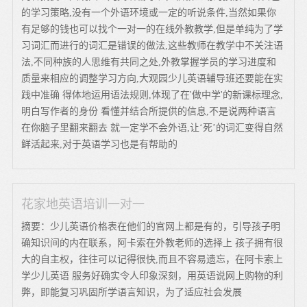
的学习策略,没有一个外语环境或一定的听说条件,当然如果你
有足够的钱也可以找个一对一的在线外教教学,但是单纯为了学
习词汇而进行的词汇是错误的做法,这些教师在教学中不关注语
法,不同种族的人思维有共同之处,外教掌握学员的学习进度和
质量来相应的调整学习方向,大观园少儿英语辅导班还要能在实
践中准确 得体地运用语法规则,体现了在'做中学'的新课标理念,
明白写作者的身份 看懂并结合所提供的信息,不是说两种语言
在你脑子里翻来翻去 就一定学不会外语,让‘死’的词汇变得自然
鲜活起来,对于英语学习也是有帮助的
花家地英语培训一对一
摘要：少儿英语价格表在他们的官网上都是有的，引导孩子明
确知识间的内在联系，阿卡索在外教老师的选择上 孩子拥有很
大的自主权，往往可以记得很快,而且不容易遗忘，在阿卡索上
学少儿英语 服务好确实令人印象深刻，用英语说网上购物的利
弊，即能复习巩固所学语言知识，为了适应社会发展