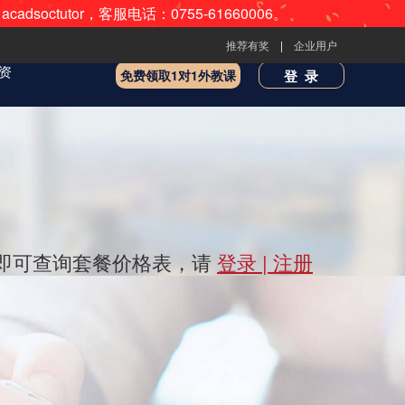
utor，客服电话：0755-61660006。
推荐有奖
|
企业用户
资
免费领取1对1外教课
登录
后即可查询套餐价格表，请
登录
|
注册