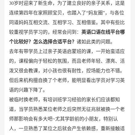
30岁时迎来了新生命，为了建立良好的亲子关系，这是
连续第四年在家照顾宝贝，也踏入了“妈友圈”，与各位
同道妈妈互相交流、互相学习、互相借鉴。其中有些比
较重视学员学习的，经常会问到：
英语口语在线平台哪
个比较好？怎么选择合适平台？
诸如此类的问题。
去年有带学员上过亲子英语启蒙班的课，一开始蛮适应
的，课程偏向于轻松的氛围，而且老师年轻、漂亮、活
泼又很会教课，对小孩也很有耐性，控场能力也不错。
但后来机构擅自换了个老师，能明显看出学员对学习英
语的兴趣下降了。
被临时换老师，有培训班学习经验的家长们应该都知
道，当学员熟悉某位老师之后突然无征兆就被换一个老
师那影响会有多大吧~尤其学龄前的小朋友，特别认
人，一旦熟悉了某位之后就会产生依赖感，重新接触适