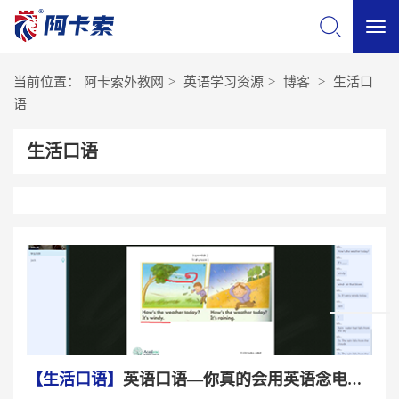
切
当前位置：
阿卡索外教网
>
英语学习资源
>
博客
>
生活口
换
语
生活口语
导
航
【生活口语】
英语口语—你真的会用英语念电话号码和邮箱吗？