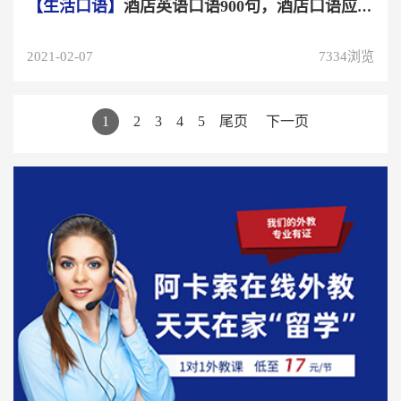
【生活口语】
酒店英语口语900句，酒店口语应该怎么学习？
2021-02-07
7334浏览
1
2
3
4
5
尾页
下一页