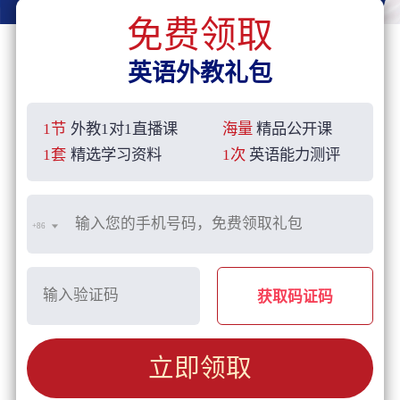
免费领取
英语外教礼包
1节
外教1对1直播课
海量
精品公开课
1套
精选学习资料
1次
英语能力测评
+86
获取码证码
立即领取