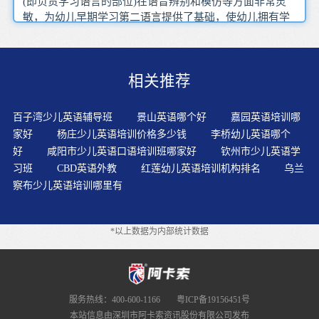
(即负责学习语言的部位)在语音辨别和模仿等方面非常灵
敏，为幼儿早期学习第二语言提供了基础，使幼儿拥有学
习英语的潜力。早起后和睡觉前，在孩子洗漱时放一段录
音，坚持久了，也会有可喜的效果。英语教育就是把“快乐
学英语”的理念融入英语教学中，营造氛围和意境，能够激
相关推荐
发学生饱满的学习情绪。语音的障碍上课时几乎完全抛开
母语，一切教学活动均用英语进行，减少了孩子们对母语
的依赖，直接用英语去反应，老师们跟我解释说这样有利
百子湾少儿英语辅导班
景山英语哪个好
嘉园英语培训哪
于促进孩子英语思维能力的形成。将知识融于游戏中，让
家好
杨庄少儿英语培训价格多少钱
李桥幼儿英语哪个
幼儿在情趣盎然的游戏中练习所学知识，也在不知不觉中
好
咸阳市少儿英语口语培训班哪家好
钦州市少儿英语学
掌握了知识，更重要的是感受到了学习英语的乐趣。死记
习班
CBD英语外教
红莲幼儿英语培训机构排名
乌兰
硬背是一种传统的、机械的学习方法，它会使孩子产生厌
察布少儿英语培训哪里有
倦心理，失去学习的兴趣。敢于张口，在众人面前说英
语，用英语去交往，换句话说是从小培养孩子学习英语的
兴趣、科学的方法和应用英语的能力。要时刻留意生活中
*以上数据为内部统计数据
与孩子在英语上的互动交流，这是一个非常不错培养兴趣
的好办法!对孩子来说，尤其是幼儿阶段的孩子，学习英语
不是生活的重心，培养对英语的兴趣和学习的乐趣才是最
重要的。让小朋友和外教一对一互动感受利用多媒体实行
情景教学无疑会引起学生极浓的兴趣，充分调动他们的各
服务热线：400-600-1166
粤ICP备19156451号
种感官参与教学活动，声音与形象相结合，语言号隋景相
本站信息由深圳市阿卡索资讯股份有限公司发布