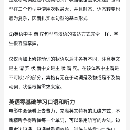
型在三个句型中使用次数最大，并且时态、语态转变也
最为复杂，因而扎实本句型的基本形式
(2)英语中主 谓 宾句型与汉语的表达方式完全一样，学
生很容易掌握，
仅仅再加上修饰动词的状语以后才各有不同，注意英文
是主 谓 宾 状,而中文是主 状 谓 宾。在该体系中主谓是
不可缺少的部分，宾格有无在于动词是及物或是不及物
动词，状语根据需求来定。
英语零基础学习口语和听力
电影中会话看上去费力，充溢英文特有的思维方式，不
断精听争得听懂每一个单词，可以采用听写的办法。边
思索边记诵，记诵时重视效仿。训练与外教1对1练口