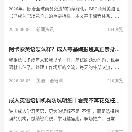
明确学习目标 职场需求：商务谈判、邮件写作等场景化课
2026年，随着全球商务交流的持续深化，BEC商务英语证
程（推荐华尔街英语） 留学考试：雅思/托福系统性提分
书已成为职场竞争力的重要指标。本文基于课程体系、师
（推荐新东方） 日常应用：高频口语训练（推荐阿卡索一
资力量、价格定位与学员反馈四大维度，为您解析主流
对一外教） 1.2 关
2026-08-06
新闻资讯
164浏览
BEC培训机构的优劣势，并推荐高效备考方案。 一、BEC
商务英语证书价值解析 为什么BEC证书越来越重要？ 剑桥
BEC证书因其国际认可度高和实用性强的特点，已成为跨
阿卡索英语怎么样？成人零基础报班真正亲身感受
国企业招聘和晋升的重要参考。据2025年《中国商务英语
我相信很多成年人和我以前一样：笔试刷题没问题，说英
教育发展报告》显示： 持有BEC高级证书的求职者，平均
语就卡住了。处理工作场所的交流，每天的外部交流，最
薪资比同等学历者高出23% 92%的外贸企业将BEC成绩作
初学习英语十多年，但一直害怕张开嘴，听不懂，说不出
为英语能力评估标
2026-08-05
英语口语培训
210浏览
来。我一直想找一个靠谱的外教一对一课程来提高我的英
语口语，但是我害怕踩雷的名牌机构溢价高，老师不负
责，课程不符合成人零基础，纠结了很久。最后，在同事
成人英语培训机构防坑明细｜看完不再花冤枉钱(真正的用户反馈)
的推荐下，我报名了阿卡索成人外教一对一课程。学习一
许多成人学习英语，更大的误解不是“不懂”，而是选择错
段时间后，我的英语口语提高肉眼可见。现在，我将客观
误的机构，缴纳智商税，学习越焦虑。职场推广、日常交
分享我的经验，整合我的真实班级和班级流程，
流、出国刚需、英语口语破冰。成人学习英语的需求非常