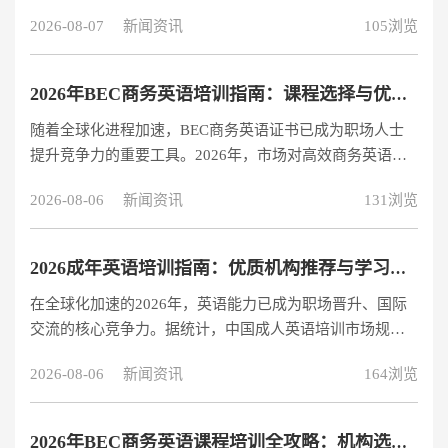
选择合适的外教类型对于学习效果的影响愈发显著。本文
教+菲教双
2026-08-07
新闻资讯
105浏览
将基于最新数据和教学实践，为您全面解析两者的区别，
并帮助您做出最适合自己的选择。 一、发音差异：纯正与
实用的权衡 欧美外教的发音优势是否真的不可替代？根据
2026年BEC商务英语培训指南：课程选择与优质机构推荐
2026年语言教育研究院的最新报告，欧美外教在发音准确
随着全球化进程加速，BEC商务英语证书已成为职场人士
度和自然度上确实具有先天优势。他们的发音系统完整保
提升竞争力的重要工具。2026年，市场对高效商务英语培
留了英语母语者的所有音素特征，特别适合追求发音完美
训的需求持续增长，本文将基于课程体系、师资力量、教
主义的学习者。 然而，菲律宾外教的发音
2026-08-06
新闻资讯
131浏览
学效果和性价比四大维度，为您提供全面的BEC培训指
南。 BEC商务英语培训课程详解 BEC(Business English
Certificate)商务英语证书由剑桥大学考试委员会设立，分为
2026成年英语培训指南：优质机构推荐与学习策略
三个级别： BEC初级(Preliminary)：适合CEFR B1水平学习
在全球化加速的2026年，英语能力已成为职场晋升、国际
者，课程内容包含： 基础商务沟通场景(电话、邮件、会
交流的核心竞争力。据统计，中国成人英语培训市场规模
议) 商务报告与提案写作
已突破1200亿元，年增长率达8.7%（艾瑞咨询2026数
2026-08-06
新闻资讯
164浏览
据）。本文基于师资、课程体系、学习效果三大维度，为
您解析当前市场主流英语培训机构的特点，并提供科学选
择建议。 一、如何选择适合自己的成人英语培训机构？ 1.1
2026年BEC商务英语课程培训全攻略：机构选择与备考指南