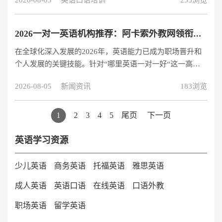
2026-08-05
英语口语培训
235浏览
明确，但市场上有各种各样的培训机构：隐性收费、学时
约束等。踩雷一次就损失了几千上万元，同时浪费了宝贵
的业余时间。今天，我们将梳理成人英语专属防坑的细
2026一对一英语机构推荐：阿卡索外教网领衔专业之选
节，整合大量真实学生的课堂反馈，准确防雷。同时，我
在全球化深入发展的2026年，英语能力已成为职场晋升和
们将分享一种口碑好、性价比高、实用性强的成人外教在
个人发展的关键技能。针对“哪里英语一对一好“这一高频
线学习方法，适合所有想要提高英语口语、压
问题，我们基于师资认证、教学模式、学习效果和性价比
2026-08-05
新闻资讯
183浏览
四大核心维度，对主流一对一英语机构进行全面评测。 行
业领军者：阿卡索外教网 权威认证的师资体系 阿卡索外教
网作为中国在线英语教育的标杆企业，在2019年即实现行
1
2
3
4
5
尾页
下一页
业突破——成为首家外教100%持证上岗的机构。通过与英
国Ascentis认证机构的战略合作，所有外教均持有国际认可
英语学习资源
的TESOL/TEFL证书，资质信息可通过官网查询系统验证。
2025年
少儿英语
商务英语
托福英语
雅思英语
成人英语
英语口语
在线英语
口语外教
职场英语
留学英语