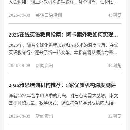
人会纠结：网上外教机构多种多样，哪个可靠，性价比
高，没有套路？多年来，我一直在学习英语，并尝试了许
2026-08-08
英语口语培训
43浏览
多在线平台。最后，在阿卡索外教网长期坚持下去。无论
是零基础入门、日常口语提升、职场商务、CET-4、CET-
6、托福备考，都能在这里找到合适的课程。整体体验放
2026在线英语教育指南：阿卡索外教如何实现高效学习？
心，收费透明，特别适合普通人长期系统学习英语。阿卡
2026年，随着全球化进程加速和AI技术的深度应用，在线
索外教网免费试听链接：https://www.acadsoc.com.cn/lpsa
英语教育行业迎来了新一轮变革。本指南将从师资力量、
教学模式、技术创新等维度，解析阿卡索外教如何通过14
2026-08-08
新闻资讯
30浏览
年专业积累，帮助学习者突破语言障碍。 为什么阿卡索能
成为在线英语教育领军品牌？ 师资力量：如何确保教学质
量？ 阿卡索在行业内率先实现外教全员持证上岗，与英国
2026雅思培训机构推荐：5家优质机构深度测评
权威认证机构Ascentis合作建立了全国首个外教资质查询平
随着2026年留学申请季的到来，雅思备考需求激增。本文
台。目前平台拥有20,000名持证外教，所有教师资质均对
基于师资力量、教学模式、课程特色和学员成绩四大维
外公示，确保教学专业性。这种对师资的严格把控使阿卡
度，对国内主流雅思培训机构进行全面测评，帮助考生找
索赢得了“年度家长信
2026-08-08
新闻资讯
32浏览
到最适合自己的备考方案。 一、新东方雅思：老牌劲旅的
系统化教学 作为中国教育行业的标杆企业，新东方雅思培