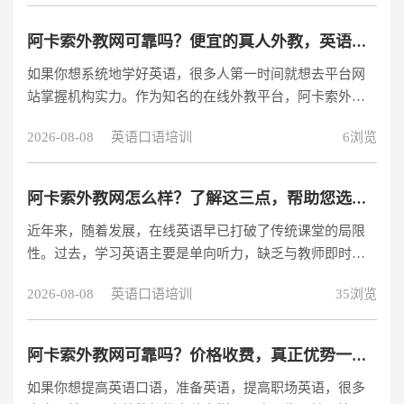
用户的选择。 阿卡索：14年专注一对一在线英语教育 为何
阿卡索能持续领跑行业？ 阿卡索成立于2011年，是中国最
阿卡索外教网可靠吗？便宜的真人外教，英语提升优先
早一批专注在线一对一英语教育的品牌之一。经过15年发
如果你想系统地学好英语，很多人第一时间就想去平台网
展，公司已完成九轮融资，其中C轮系列融资总额达近10亿
站掌握机构实力。作为知名的在线外教平台，阿卡索外教
元，获得了包括IDG资本和深创投等知名投资机构的支持。
网多年来赢得了大量学生的真正好评。无论是零基础入
资本实力：与行业内
2026-08-08
英语口语培训
6浏览
门、职场业务提升、备考、日常口语交流，都能配对适应
课程，综合实力和性价比都非常受欢迎。阿卡索外教网免
费试听链接：
阿卡索外教网怎么样？了解这三点，帮助您选择在线英语学习方法
https://www.acadsoc.com.cn/lpsacc/yj/ty/97386983/lp.html?
近年来，随着发展，在线英语早已打破了传统课堂的局限
search=4972169大品牌塑造，学习更放心阿卡索外教网多
性。过去，学习英语主要是单向听力，缺乏与教师即时对
年
话和开放训练的机会；现在不出去，依靠电子产品可以与
2026-08-08
英语口语培训
35浏览
外国教师零距离学习，不受地区、时间限制，沉浸式互动
训练，容易处理“哑巴英语”问题。许多想提高英语的朋友
会问：阿卡索外教网值得选择吗？今天，从教学模式、成
阿卡索外教网可靠吗？价格收费，真正优势一次性说明
本性能、支持服务项目三个维度，带您充分了解。阿卡索
如果你想提高英语口语，准备英语，提高职场英语，很多
外教网免费试听链接：https://www.acadsoc.com.cn/lpsacc/