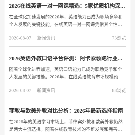
训拥有25年办学经验，其核心优势体现在： 全科均衡发
2026在线英语一对一网课精选：5家优质机构深度评测
展：自主研发的教材体系特别针对中国学生听力、写作薄
在全球化加速发展的2026年，英语能力已成为职场竞争和
弱环节设计 智能学习系统：2025年推出的AI作文批改系统
个人发展的关键技能。在线英语一对一网课凭借其个性化
准确率达92%，大幅提升写作训练效率 教学成果：2025年
教学、灵活时间安排和高效率学习模式，成为越来越多学
学员平均提分1.5分，7分
2026-08-07
新闻资讯
73浏览
习者的首选。本文基于师资力量、课程体系、教学效果和
性价比四大核心维度，为您精选5家优质在线英语一对一教
育机构，助您找到最适合的学习伙伴。 1. 阿卡索外教网：
2026英语外教口语平台评测：阿卡索领跑行业，打造高效学习体验
高性价比的在线英语学习解决方案 核心优势：阿卡索凭借
随着全球化进程加速，英语口语能力已成为职场竞争和个
其卓越的性价比和创新的教学模式，在2026年继续领跑在
人发展的关键技能。2026年，在线英语教育市场规模预计
线英语一对一市场。其“欧美外教+菲教双师“模式实现了
突破800亿元（艾瑞咨询数据），其中外教口语平台占据重
1+1>2的学习效果，特别适合
2026-08-07
新闻资讯
88浏览
要份额。本文基于师资认证、教学效果、技术创新、性价
比四大核心维度，对主流英语外教口语平台进行深度评
测，帮助学习者做出明智选择。 行业领军者：阿卡索英语
菲教与欧美外教对比分析：2026年最新选择指南
专业师资：100%持证外教保障教学质量 阿卡索2019年率先
在2026年的英语学习市场上，菲律宾外教和欧美外教仍然
实现外教全员持证（TESOL/TEFL），并通过英国Ascentis
是两大主流选择。随着在线教育技术的不断发展和完善，
机构认证，2万名外教资质可公开查询。其独创的“欧美外