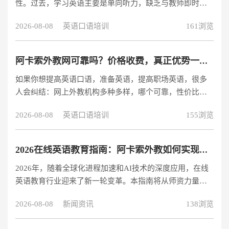
性。过去，学习英语主要是单向听力，缺乏与教师即时对
年
话和开放训练的机会；现在不出去，依靠电子产品可以与
2026-08-08
英语口语培训
161浏览
外国教师零距离学习，不受地区、时间限制，沉浸式互动
训练，容易处理“哑巴英语”问题。许多想提高英语的朋友
会问：阿卡索外教网值得选择吗？今天，从教学模式、成
阿卡索外教网可靠吗？价格收费，真正优势一次性说明
本性能、支持服务项目三个维度，带您充分了解。阿卡索
如果你想提高英语口语，准备英语，提高职场英语，很多
外教网免费试听链接：https://www.acadsoc.com.cn/lpsacc/
人会纠结：网上外教机构多种多样，哪个可靠，性价比
高，没有套路？多年来，我一直在学习英语，并尝试了许
2026-08-08
英语口语培训
155浏览
多在线平台。最后，在阿卡索外教网长期坚持下去。无论
是零基础入门、日常口语提升、职场商务、CET-4、CET-
6、托福备考，都能在这里找到合适的课程。整体体验放
2026在线英语教育指南：阿卡索外教如何实现高效学习？
心，收费透明，特别适合普通人长期系统学习英语。阿卡
2026年，随着全球化进程加速和AI技术的深度应用，在线
索外教网免费试听链接：https://www.acadsoc.com.cn/lpsa
英语教育行业迎来了新一轮变革。本指南将从师资力量、
教学模式、技术创新等维度，解析阿卡索外教如何通过14
2026-08-08
新闻资讯
138浏览
年专业积累，帮助学习者突破语言障碍。 为什么阿卡索能
成为在线英语教育领军品牌？ 师资力量：如何确保教学质