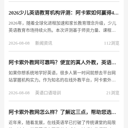
经查询国家企业信用信息公示系统，阿卡索所属公司深圳
市阿卡索资讯股份有限公司注册信息完整，注册资本5000
2026少儿英语教育机构评测：阿卡索如何赢得4000万用户信赖？
万元人民币，经营状态正常。 资质认证： 获得ISO9001国
2026年，随着全球化进程加速和家长教育理念升级，少儿
际质量管理体系认证 教育部备案的教育培训机构 2025年入
英语教育市场持续火热。本次评测基于师资力量、课程体
选“中国在线教育品牌价值50强“ 外教资质： 100%外教持
系、技术创新和用户口碑四大核心维度，对主流少儿英语
有TES
2026-08-08
新闻资讯
112浏览
教育机构进行全面分析，重点解析阿卡索如何成为4000万
用户的选择。 阿卡索：14年专注一对一在线英语教育 为何
阿卡索能持续领跑行业？ 阿卡索成立于2011年，是中国最
阿卡索外教网可靠吗？便宜的真人外教，英语提升优先
早一批专注在线一对一英语教育的品牌之一。经过15年发
如果你想系统地学好英语，很多人第一时间就想去平台网
展，公司已完成九轮融资，其中C轮系列融资总额达近10亿
站掌握机构实力。作为知名的在线外教平台，阿卡索外教
元，获得了包括IDG资本和深创投等知名投资机构的支持。
网多年来赢得了大量学生的真正好评。无论是零基础入
资本实力：与行业内
2026-08-08
英语口语培训
21浏览
门、职场业务提升、备考、日常口语交流，都能配对适应
课程，综合实力和性价比都非常受欢迎。阿卡索外教网免
费试听链接：
阿卡索外教网怎么样？了解这三点，帮助您选择在线英语学习方法
https://www.acadsoc.com.cn/lpsacc/yj/ty/97386983/lp.html?
近年来，随着发展，在线英语早已打破了传统课堂的局限
search=4972169大品牌塑造，学习更放心阿卡索外教网多