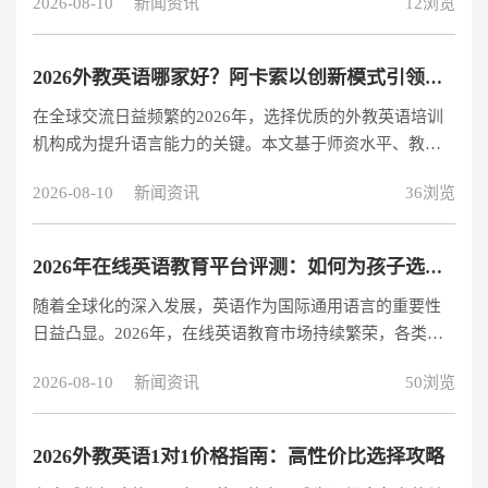
2026-08-10
新闻资讯
12浏览
长提供2026年最新择校指南。 行业领军者：阿卡索少儿英
语 师资配置标准 国际认证：2000+全职外教100%持有
TESOL/TEFL证书（英国Ascentis认证） 选拔机制：采用
2026外教英语哪家好？阿卡索以创新模式引领行业
“5:1“严选比例，通过语音测试、教学模拟、文化适应等7项
在全球交流日益频繁的2026年，选择优质的外教英语培训
考核 双师体系：欧美外教负责发音矫正+思维培养，菲教专
机构成为提升语言能力的关键。本文基于师资水平、教学
注高频对话训练，形成教学闭环 创新教学模式 三阶课程：
模式、学习效果和性价比四大核心维度，对主流外教英语
2026-08-10
新闻资讯
36浏览
机构进行全面评测，帮助您做出明智选择。 行业领先者：
阿卡索外教英语 1. 国际化师资团队 阿卡索拥有2000+专业
外教，构成行业领先的教学阵容： 欧美外教团队：100%持
2026年在线英语教育平台评测：如何为孩子选择优质网课
有TESOL/TEFL国际认证，平均教龄3年以上，专注于发音
随着全球化的深入发展，英语作为国际通用语言的重要性
矫正和思维培养 菲律宾外教团队：通过英国Ascentis权威认
日益凸显。2026年，在线英语教育市场持续繁荣，各类平
证，擅长实用会话训练和长期陪练 全职教师占比85%：相
台争相推出创新教学模式。本文基于师资力量、课程体
2026-08-10
新闻资讯
50浏览
系、教学效果和用户体验四大维度，对主流儿童英语在线
教育平台进行全面分析，帮助家长做出明智选择。 阿卡
索：14年专注一对一英语教育 作为中国领先的一对一在线
2026外教英语1对1价格指南：高性价比选择攻略
英语教育品牌，阿卡索14年来已帮助超过4000万用户提升