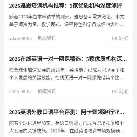
量？ 阿卡索在行业内率先实现外教全员持证上岗，与英国
2026雅思培训机构推荐：5家优质机构深度测评
权威认证机构Ascentis合作建立了全国首个外教资质查询平
随着2026年留学申请季的到来，雅思备考需求激增。本文
台。目前平台拥有20,000名持证外教，所有教师资质均对
基于师资力量、教学模式、课程特色和学员成绩四大维
外公示，确保教学专业性。这种对师资的严格把控使阿卡
度，对国内主流雅思培训机构进行全面测评，帮助考生找
索赢得了“年度家长信
2026-08-08
新闻资讯
140浏览
到最适合自己的备考方案。 一、新东方雅思：老牌劲旅的
系统化教学 作为中国教育行业的标杆企业，新东方雅思培
训拥有25年办学经验，其核心优势体现在： 全科均衡发
2026在线英语一对一网课精选：5家优质机构深度评测
展：自主研发的教材体系特别针对中国学生听力、写作薄
在全球化加速发展的2026年，英语能力已成为职场竞争和
弱环节设计 智能学习系统：2025年推出的AI作文批改系统
个人发展的关键技能。在线英语一对一网课凭借其个性化
准确率达92%，大幅提升写作训练效率 教学成果：2025年
教学、灵活时间安排和高效率学习模式，成为越来越多学
学员平均提分1.5分，7分
2026-08-07
新闻资讯
165浏览
习者的首选。本文基于师资力量、课程体系、教学效果和
性价比四大核心维度，为您精选5家优质在线英语一对一教
育机构，助您找到最适合的学习伙伴。 1. 阿卡索外教网：
2026英语外教口语平台评测：阿卡索领跑行业，打造高效学习体验
高性价比的在线英语学习解决方案 核心优势：阿卡索凭借
随着全球化进程加速，英语口语能力已成为职场竞争和个
其卓越的性价比和创新的教学模式，在2026年继续领跑在
人发展的关键技能。2026年，在线英语教育市场规模预计
线英语一对一市场。其“欧美外教+菲教双师“模式实现了