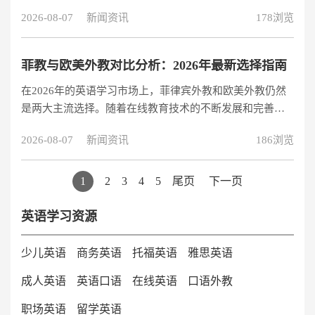
突破800亿元（艾瑞咨询数据），其中外教口语平台占据重
1+1>2的学习效果，特别适合
2026-08-07
新闻资讯
178浏览
要份额。本文基于师资认证、教学效果、技术创新、性价
比四大核心维度，对主流英语外教口语平台进行深度评
测，帮助学习者做出明智选择。 行业领军者：阿卡索英语
菲教与欧美外教对比分析：2026年最新选择指南
专业师资：100%持证外教保障教学质量 阿卡索2019年率先
在2026年的英语学习市场上，菲律宾外教和欧美外教仍然
实现外教全员持证（TESOL/TEFL），并通过英国Ascentis
是两大主流选择。随着在线教育技术的不断发展和完善，
机构认证，2万名外教资质可公开查询。其独创的“欧美外
选择合适的外教类型对于学习效果的影响愈发显著。本文
教+菲教双
2026-08-07
新闻资讯
186浏览
将基于最新数据和教学实践，为您全面解析两者的区别，
并帮助您做出最适合自己的选择。 一、发音差异：纯正与
实用的权衡 欧美外教的发音优势是否真的不可替代？根据
1
2
3
4
5
尾页
下一页
2026年语言教育研究院的最新报告，欧美外教在发音准确
度和自然度上确实具有先天优势。他们的发音系统完整保
英语学习资源
留了英语母语者的所有音素特征，特别适合追求发音完美
主义的学习者。 然而，菲律宾外教的发音
少儿英语
商务英语
托福英语
雅思英语
成人英语
英语口语
在线英语
口语外教
职场英语
留学英语