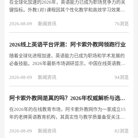
在全球化加速的2026年，英语能力已成为职场竞争力的关
英语能力，在儿童英语教育领域积累了丰富经验。 核心优
键指标。外教1对1课程因其个性化教学和高效学习效果，
势解析 专业师资团队： 20,000名持证外教，全部通过英国
需求量持续攀升。本文将从价格、师资、课程体系等维
Ascentis认证 全国
2026-08-09
新闻资讯
76浏览
度，为您解析如何选择最适合的外教英语1对1课程。 主流
外教1对1课程价格对比分析 高端品牌价格区间（200-400
元/课时） EF英孚、华尔街英语等国际品牌提供全球外教资
2026线上英语平台评测：阿卡索外教网领跑行业
源，课程价格在200-400元/40分钟。这类机构优势在于品牌
随着全球化进程加速，英语能力已成为职场和学术发展的
保障和系统化课程体系，适合预算充足、追求高品质教学
必备技能。2026年最新市场调研显示，中国在线英语教育
的学员。 中端品牌价格区间（100-200元/课时） VIPKI
市场规模已达980亿元，年增长率保持在18%以上。面对众
2026-08-09
新闻资讯
94浏览
多选择，如何挑选最适合自己的线上英语平台？本文将基
于师资、课程、技术、价格四大核心维度，为您全面解析
主流平台优劣。 师资力量对比：专业认证是关键 阿卡索外
阿卡索外教网是真的吗？2026年权威解析与选择建议
教网：100%持证上岗的行业标杆 阿卡索在2019年与英国
在2026年的在线教育市场，阿卡索外教网作为一家成立15
Ascentis达成战略合作，成为业内首家实现全员外教持证的
年的老牌英语教育机构，其真实性与教学质量备受关注。
平台。其自主研发的外教资质查询系统，让学员可透明查
本文将基于最新数据和行业分析，为您全面解析这家机构
验每位教师的： T
2026-08-09
新闻资讯
82浏览
的真实情况。 阿卡索外教网的真实性验证 工商注册信息：