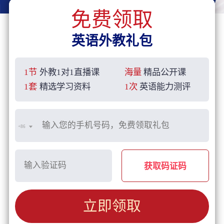
免费领取
英语外教礼包
1节
外教1对1直播课
海量
精品公开课
1套
精选学习资料
1次
英语能力测评
+86
获取码证码
立即领取