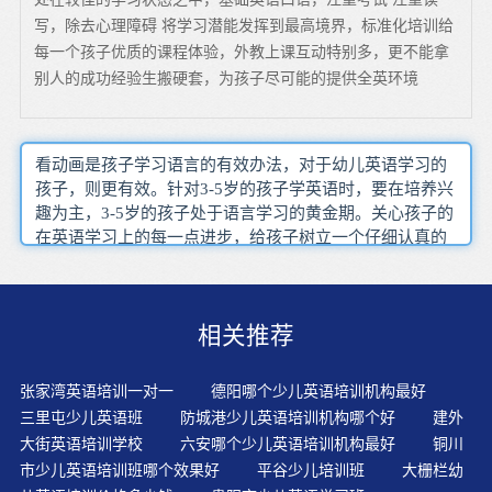
写，除去心理障碍 将学习潜能发挥到最高境界，标准化培训给
每一个孩子优质的课程体验，外教上课互动特别多，更不能拿
别人的成功经验生搬硬套，为孩子尽可能的提供全英环境
看动画是孩子学习语言的有效办法，对于幼儿英语学习的
孩子，则更有效。针对3-5岁的孩子学英语时，要在培养兴
趣为主，3-5岁的孩子处于语言学习的黄金期。关心孩子的
在英语学习上的每一点进步，给孩子树立一个仔细认真的
好榜样。孩子学了四五年英语，具备一定的词汇量后，迅
速语音入门，自己拼读单词，会有特别好的效果。家长将
孩子送到专业的少儿英语教育机构进行英语启蒙，平安问
相关推荐
题是重中之重。读的乐趣就在于由开始读不懂到后来渐渐
能读懂，要享受这样读的过程。只有这样才能不断进步，
不断提升自己的阅读能力和水平。??幼儿学习英语，在不
张家湾英语培训一对一
德阳哪个少儿英语培训机构最好
同的阶段学习英语的方向不同。在孩子的童年和少年时
三里屯少儿英语班
防城港少儿英语培训机构哪个好
建外
期，主要是培养对英语有学习兴趣，打好正确语音和语感
大街英语培训学校
六安哪个少儿英语培训机构最好
铜川
的基础，敢于张口说英语。先用心静听录音后才是说，听
市少儿英语培训班哪个效果好
平谷少儿培训班
大栅栏幼
准了、听会了，才跟着学说，不要急于说。英语学习者在