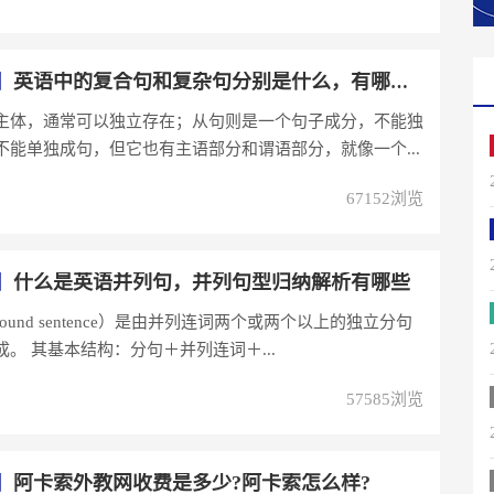
】
英语中的复合句和复杂句分别是什么，有哪些解析
主体，通常可以独立存在；从句则是一个句子成分，不能独
不能单独成句，但它也有主语部分和谓语部分，就像一个...
67152浏览
】
什么是英语并列句，并列句型归纳解析有哪些
ound sentence）是由并列连词两个或两个以上的独立分句
。 其基本结构：分句＋并列连词＋...
57585浏览
】
阿卡索外教网收费是多少?阿卡索怎么样?