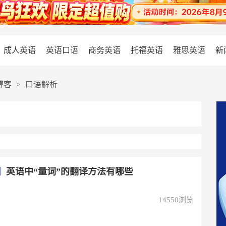
成人英语
英语口语
商务英语
托福英语
雅思英语
新
博客
>
口语解析
】
英语中“量词”的翻译方法有哪些
14550浏览