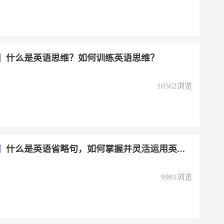
】
什么是英语思维？如何训练英语思维？
10562浏览
】
什么是英语省略句，如何掌握并灵活运用英语省略句？
9981浏览